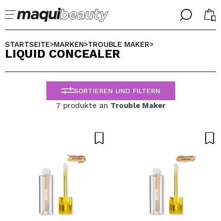
╳
╳
WÄHLE DEINE SPRACHE
STARTSEITE
MARKEN
TROUBLE MAKER
>
>
>
LIQUID CONCEALER
Ich bin bereits #maquilover, ich habe ein Konto
WILLKOMMEN!
ALEMAN
ESPAÑOL
SORTIEREN UND FILTERN
ENGLISH
FRANCES
7
produkte an
Trouble Maker
ITALIANO
PORTUGUESE
Passwort vergessen?
Ich habe hier kein Konto