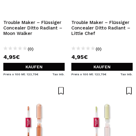
ICH MÖCHTE MICH
REGISTRIEREN
Durch die Erstellung eines Kontos bei Maquillalia.de
Trouble Maker – Flüssiger
Trouble Maker – Flüssiger
können Sie Ihre Einkäufe schnell tätigen, den Status Ihrer
Concealer Ditto Radiant –
Concealer Ditto Radiant –
Bestellungen überprüfen und Ihre bisherigen Vorgänge
Moon Walker
Little Chef
einsehen.
(0)
(0)
4,95€
4,95€
BENUTZERKONTO ERSTELLEN
KAUFEN
KAUFEN
Preis x 100 Ml: 123,75€
Tax Inb.
Preis x 100 Ml: 123,75€
Tax Inb.