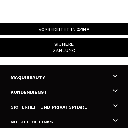
VORBEREITET IN
24H*
SICHERE
ZAHLUNG
MAQUIBEAUTY
Über uns
KUNDENDIENST
Beschäftigung
Liefer- und Versandkosten
SICHERHEIT UND PRIVATSPHÄRE
Geschenkkarten
Widerruf / Rücksendungen
Bedingungen und Datenschutz
NÜTZLICHE LINKS
Zahlung