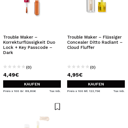
Trouble Maker –
Trouble Maker – Flüssiger
Korrekturflüssigkeit Duo
Concealer Ditto Radiant –
Lock + Key Passcode –
Cloud Fluffer
Dark
(0)
(0)
4,49€
4,95€
KAUFEN
KAUFEN
Preis x 100 Gr: 89,80€
Tax Inb.
Preis x 100 Ml: 123,75€
Tax Inb.