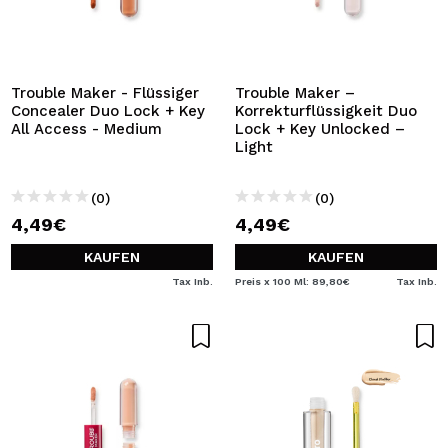
Trouble Maker - Flüssiger
Trouble Maker –
Concealer Duo Lock + Key
Korrekturflüssigkeit Duo
All Access - Medium
Lock + Key Unlocked –
Light
(0)
(0)
4,49€
4,49€
KAUFEN
KAUFEN
Tax Inb.
Preis x 100 Ml: 89,80€
Tax Inb.