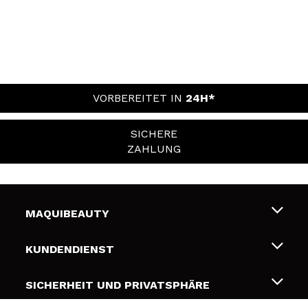
VORBEREITET IN
24H*
SICHERE
ZAHLUNG
MAQUIBEAUTY
Über uns
KUNDENDIENST
Beschäftigung
Liefer- und Versandkosten
SICHERHEIT UND PRIVATSPHÄRE
Geschenkkarten
Widerruf / Rücksendungen