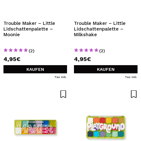
ICH MÖCHTE MICH
REGISTRIEREN
Durch die Erstellung eines Kontos bei Maquillalia.de
Trouble Maker – Little
Trouble Maker – Little
können Sie Ihre Einkäufe schnell tätigen, den Status Ihrer
Lidschattenpalette –
Lidschattenpalette –
Bestellungen überprüfen und Ihre bisherigen Vorgänge
Moonie
Milkshake
einsehen.
(2)
(2)
4,95€
4,95€
BENUTZERKONTO ERSTELLEN
KAUFEN
KAUFEN
Tax Inb.
Tax Inb.