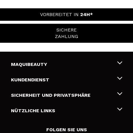
VORBEREITET IN
24H*
SICHERE
ZAHLUNG
MAQUIBEAUTY
Über uns
KUNDENDIENST
Beschäftigung
Liefer- und Versandkosten
SICHERHEIT UND PRIVATSPHÄRE
Geschenkkarten
Widerruf / Rücksendungen
Bedingungen und Datenschutz
NÜTZLICHE LINKS
Zahlung
Datenschutzrichtlinie
Kontakt
Cookies Policy
FOLGEN SIE UNS