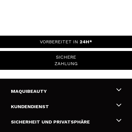
VORBEREITET IN
24H*
SICHERE
ZAHLUNG
MAQUIBEAUTY
Über uns
KUNDENDIENST
Beschäftigung
Liefer- und Versandkosten
SICHERHEIT UND PRIVATSPHÄRE
Geschenkkarten
Widerruf / Rücksendungen