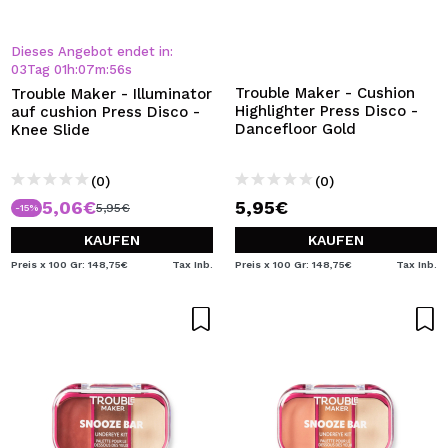
Dieses Angebot endet in:
03
Tag
01
h
:
07
m
:
55
s
Trouble Maker - Cushion
Trouble Maker - Illuminator
Highlighter Press Disco -
auf cushion Press Disco -
Dancefloor Gold
Knee Slide
(0)
(0)
5,06€
5,95€
5,95€
-15%
KAUFEN
KAUFEN
Preis x 100 Gr: 148,75€
Tax Inb.
Preis x 100 Gr: 148,75€
Tax Inb.