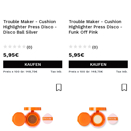
ICH MÖCHTE MICH
REGISTRIEREN
Durch die Erstellung eines Kontos bei Maquillalia.de
Trouble Maker - Cushion
Trouble Maker - Cushion
können Sie Ihre Einkäufe schnell tätigen, den Status Ihrer
Highlighter Press Disco -
Highlighter Press Disco -
Bestellungen überprüfen und Ihre bisherigen Vorgänge
Disco Ball Silver
Funk Off Pink
einsehen.
(0)
(0)
5,95€
5,95€
BENUTZERKONTO ERSTELLEN
KAUFEN
KAUFEN
Preis x 100 Gr: 148,75€
Tax Inb.
Preis x 100 Gr: 148,75€
Tax Inb.