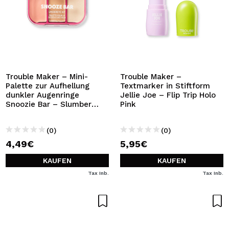
Trouble Maker – Mini-
Trouble Maker –
Palette zur Aufhellung
Textmarker in Stiftform
dunkler Augenringe
Jellie Joe – Flip Trip Holo
Snoozie Bar – Slumber
Pink
Party Light
(0)
(0)
4,49€
5,95€
KAUFEN
KAUFEN
Tax Inb.
Tax Inb.