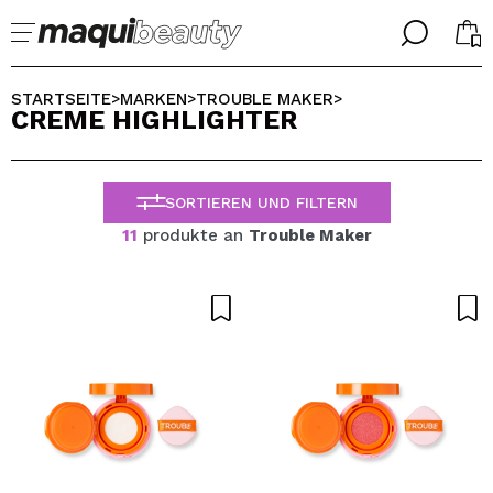
╳
╳
WÄHLE DEINE SPRACHE
STARTSEITE
MARKEN
TROUBLE MAKER
>
>
>
CREME HIGHLIGHTER
Ich bin bereits #maquilover, ich habe ein Konto
WILLKOMMEN!
ALEMAN
ESPAÑOL
SORTIEREN UND FILTERN
ENGLISH
FRANCES
11
produkte an
Trouble Maker
ITALIANO
PORTUGUESE
Passwort vergessen?
Ich habe hier kein Konto