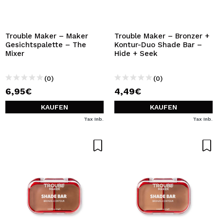
ICH MÖCHTE MICH
REGISTRIEREN
Durch die Erstellung eines Kontos bei Maquillalia.de
Trouble Maker – Maker
Trouble Maker – Bronzer +
können Sie Ihre Einkäufe schnell tätigen, den Status Ihrer
Gesichtspalette – The
Kontur-Duo Shade Bar –
Bestellungen überprüfen und Ihre bisherigen Vorgänge
Mixer
Hide + Seek
einsehen.
(0)
(0)
6,95€
4,49€
BENUTZERKONTO ERSTELLEN
KAUFEN
KAUFEN
Tax Inb.
Tax Inb.