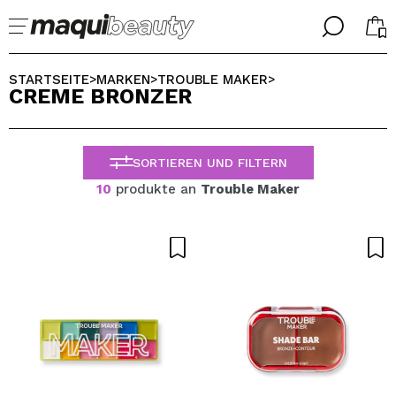
╳
╳
WÄHLE DEINE SPRACHE
STARTSEITE
MARKEN
TROUBLE MAKER
>
>
>
CREME BRONZER
Ich bin bereits #maquilover, ich habe ein Konto
WILLKOMMEN!
ALEMAN
ESPAÑOL
SORTIEREN UND FILTERN
ENGLISH
FRANCES
10
produkte an
Trouble Maker
ITALIANO
PORTUGUESE
Passwort vergessen?
Ich habe hier kein Konto