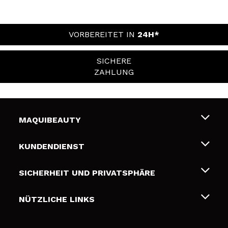
VORBEREITET IN
24H*
SICHERE
ZAHLUNG
MAQUIBEAUTY
Über uns
KUNDENDIENST
Beschäftigung
Liefer- und Versandkosten
SICHERHEIT UND PRIVATSPHÄRE
Geschenkkarten
Widerruf / Rücksendungen
Bedingungen und Datenschutz
NÜTZLICHE LINKS
Zahlung
Datenschutzrichtlinie
Kontakt
Cookies Policy