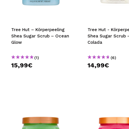
MAQUIFARMA
KOREA ZONE
TRAVEL SIZE
Tree Hut – Körperpeeling
Tree Hut - Körperpe
Shea Sugar Scrub – Ocean
Shea Sugar Scrub 
NATURE
Glow
Colada
(1)
(6)
SPECIALS
15,99€
14,99€
OUTLET
SIE SIND ZURÜCKGEKEHRT!
BALD VERFÜGBAR
BLOG