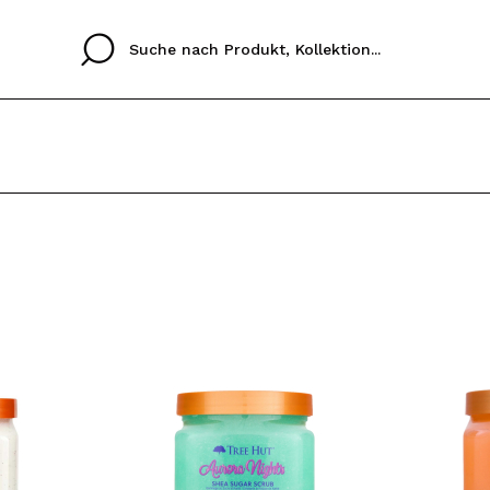
Cristina
Antonia
Ines
Ich habe hier kein K
SPRACHE
ez que
Buena experiencia
Muy bien
Spedizi
ICH M
ALEMAN
ESPAÑOL
eriencia
imballa
ajería.
elegan
REGIS
colori sc
Durch die Erstellung e
Einkäufe schnell tätig