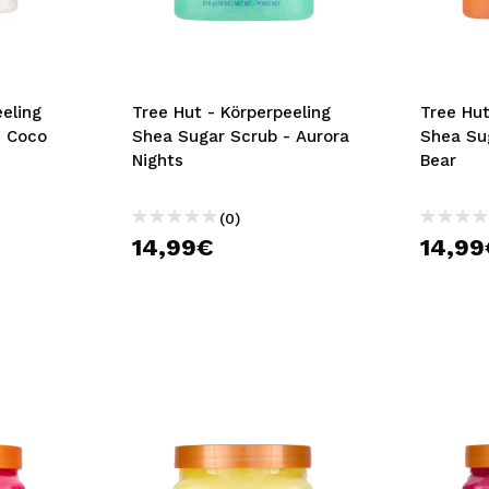
bisherigen Vorgänge ei
BE
eling
Tree Hut - Körperpeeling
Tree Hut
- Coco
Shea Sugar Scrub - Aurora
Shea Sug
Nights
Bear
(0)
14,99€
14,99