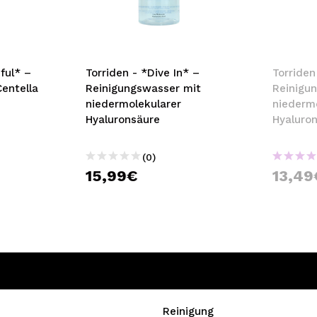
bisherigen Vorgänge ei
BE
ful* –
Torriden - *Dive In* –
Torriden
Centella
Reinigungswasser mit
Reinigu
niedermolekularer
niederm
Hyaluronsäure
Hyaluro
(0)
15,99€
13,49
Reinigung