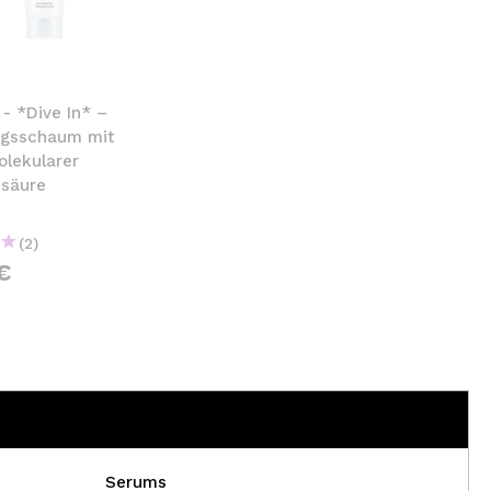
nsehen.
NUTZERKONTO ERSTELLEN
 - *Dive In* –
ngsschaum mit
olekularer
nsäure
(2)
€
Serums