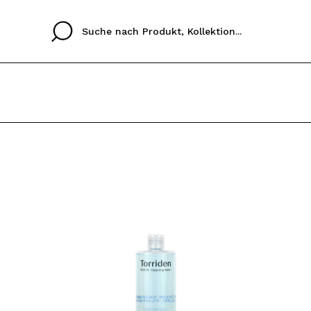
Cristina
Antonia
Ines
Ich habe hier kein K
SPRACHE
ez que
Buena experiencia
Muy bien
Spedizi
ICH M
ALEMAN
ESPAÑOL
eriencia
imballa
ajería.
elegan
REGIS
colori sc
Durch die Erstellung e
Einkäufe schnell tätig