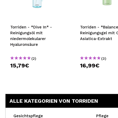
MAQUIFARMA
KOREA ZONE
TRAVEL SIZE
Torriden - *Dive In* -
Torriden - *Balance
Reinigungsöl mit
Reinigungsgel mit 
NATURE
niedermolekularer
Asiatica-Extrakt
Hyaluronsäure
SPECIALS
(2)
(3)
OUTLET
15,79€
16,99€
SIE SIND ZURÜCKGEKEHRT!
BALD VERFÜGBAR
BLOG
ALLE KATEGORIEN VON TORRIDEN
Gesichtspflege
Pflege