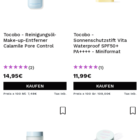
Tocobo - Reinigungsöl-
Tocobo -
Make-up-Entferner
Sonnenschutzstift Vita
Calamile Pore Control
Waterproof SPF50+
PA++++ - Miniformat
(2)
(1)
14,95€
11,99€
KAUFEN
KAUFEN
Preis x 100 Ml: 7,48€
Tax Inb.
Preis x 100 Gr: 109,00€
Tax Inb.