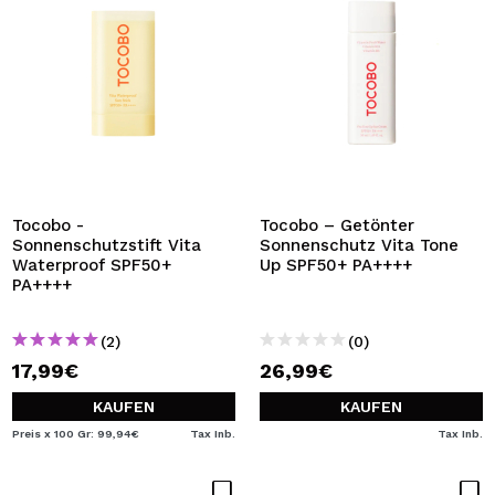
Tocobo -
Tocobo – Getönter
Sonnenschutzstift Vita
Sonnenschutz Vita Tone
Waterproof SPF50+
Up SPF50+ PA++++
PA++++
(2)
(0)
17,99€
26,99€
KAUFEN
KAUFEN
Preis x 100 Gr: 99,94€
Tax Inb.
Tax Inb.