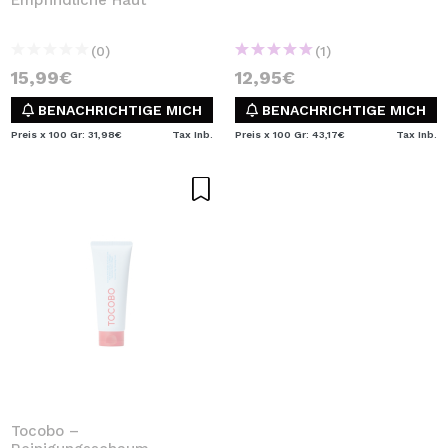
Empfindliche Haut
(0)
(1)
15,99€
12,95€
BENACHRICHTIGE MICH
BENACHRICHTIGE MICH
Preis x 100 Gr: 31,98€
Tax Inb.
Preis x 100 Gr: 43,17€
Tax Inb.
Tocobo –