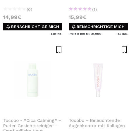
(0)
(1)
14,99€
15,99€
BENACHRICHTIGE MICH
BENACHRICHTIGE MICH
Tax Inb.
Preis x 100 Ml: 31,98€
Tax Inb.
Tocobo - *Cica Calming* –
Tocobo – Beleuchtende
Puder-Gesichtsreiniger –
Augenkontur mit Kollagen