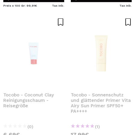
Preis x 100 Gr: 99,91€
Tax Inb.
Tax Inb.
Tocobo - Coconut Clay
Tocobo - Sonnenschutz
Reinigungsschaum -
und glättender Primer Vita
Reisegröße
Airy Sun Primer SPF50+
PA++++
(0)
(1)
6,69€
17,99€