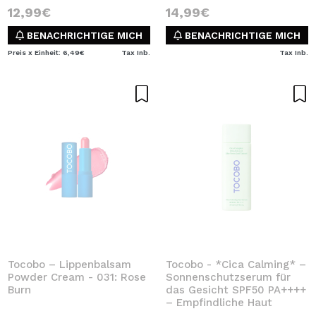
12,99€
14,99€
BENACHRICHTIGE MICH
BENACHRICHTIGE MICH
Preis x Einheit: 6,49€
Tax Inb.
Tax Inb.
Tocobo – Lippenbalsam
Tocobo - *Cica Calming* –
Powder Cream - 031: Rose
Sonnenschutzserum für
Burn
das Gesicht SPF50 PA++++
– Empfindliche Haut