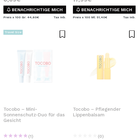
BENACHRICHTIGE MICH
BENACHRICHTIGE MICH
Preis x 100 Gr: 44,60€
Tax Inb.
Preis x 100 Ml: 51,40€
Tax Inb.
Travel Size
Tocobo – Mini-
Tocobo – Pflegender
Sonnenschutz-Duo für das
Lippenbalsam
Gesicht
(1)
(0)