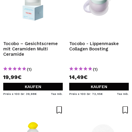
Tocobo – Gesichtscreme
Tocobo - Lippenmaske
mit Ceramiden Multi
Collagen Boosting
Ceramide
(1)
(1)
19,99€
14,49€
KAUFEN
KAUFEN
Preis x 100 Gr: 39,98€
Tax Inb.
Preis x 100 Gr: 72,45€
Tax Inb.