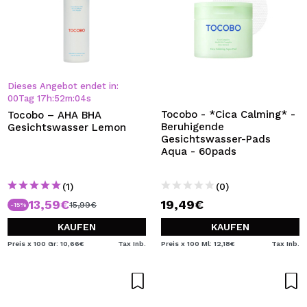
Dieses Angebot endet in:
00
Tag
17
h
:
52
m
:
04
s
Tocobo - *Cica Calming* -
Tocobo – AHA BHA
Beruhigende
Gesichtswasser Lemon
Gesichtswasser-Pads
Aqua - 60pads
(1)
(0)
13,59€
19,49€
15,99€
-15%
KAUFEN
KAUFEN
Preis x 100 Gr: 10,66€
Tax Inb.
Preis x 100 Ml: 12,18€
Tax Inb.