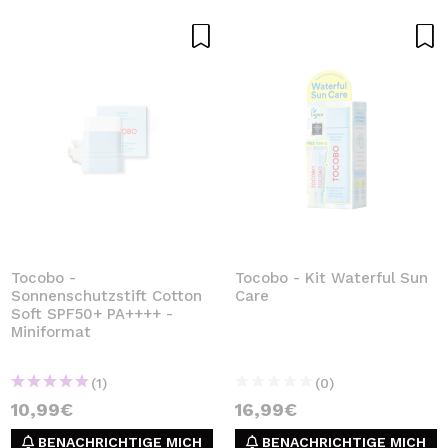
Tocobo -
Tocobo - Kit Waterful Sun
Sonnenschutzstift Cotton
Care
Soft SPF50+ PA++++ -
Miniformat
(1)
(0)
10,99€
16,99€
BENACHRICHTIGE MICH
BENACHRICHTIGE MICH