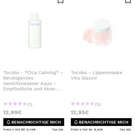
Tocobo - *Cica Calming* –
Tocobo – Lippenmaske
Beruhigendes
Vita Glazed
Gesichtswasser Aqua –
Empfindliche und Akne-
Haut
(1)
(3)
12,99€
12,95€
BENACHRICHTIGE MICH
BENACHRICHTIGE MICH
Preis x 100 Ml: 6,49€
Tax Inb.
Preis x 100 Gr: 8,63€
Tax Inb.