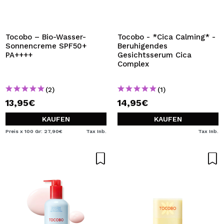
Tocobo – Bio-Wasser-
Tocobo - *Cica Calming* -
Sonnencreme SPF50+
Beruhigendes
PA++++
Gesichtsserum Cica
Complex
(2)
(1)
13,95€
14,95€
KAUFEN
KAUFEN
Preis x 100 Gr: 27,90€
Tax Inb.
Tax Inb.