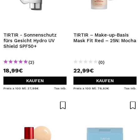
TIRTIR - Sonnenschutz
TIRTIR – Make-up-Basis
fürs Gesicht Hydro UV
Mask Fit Red – 25N: Mocha
Shield SPF50+
(2)
(0)
18,99€
22,99€
KAUFEN
KAUFEN
Preis x 100 Ml: 37,98€
Tax Inb.
Preis x 100 Ml: 76,63€
Tax Inb.