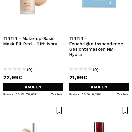
TIRTIR - Make-up-Basis
TIRTIR -
Mask Fit Red - 21N: Ivory
Feuchtigkeitsspendende
Gesichtsmasken NMF
Hydra
(0)
(0)
22,99€
21,99€
KAUFEN
KAUFEN
Preis x 100 Ml: 76,63€
Tax Inb.
Preis x 100 Gr: 6,28€
Tax Inb.