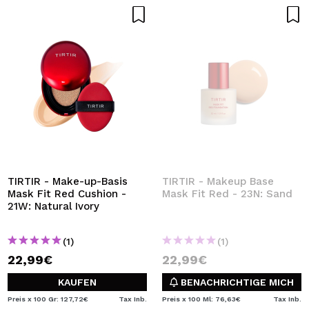
TIRTIR - Make-up-Basis
TIRTIR - Makeup Base
Mask Fit Red Cushion -
Mask Fit Red - 23N: Sand
21W: Natural Ivory
(1)
(1)
22,99€
22,99€
KAUFEN
BENACHRICHTIGE MICH
Preis x 100 Gr: 127,72€
Tax Inb.
Preis x 100 Ml: 76,63€
Tax Inb.