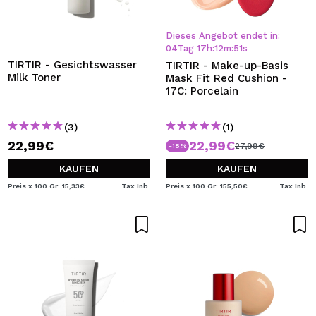
Dieses Angebot endet in:
04
Tag
17
h
:
12
m
:
51
s
TIRTIR - Gesichtswasser
TIRTIR - Make-up-Basis
Milk Toner
Mask Fit Red Cushion -
17C: Porcelain
(3)
(1)
22,99€
22,99€
27,99€
-18%
KAUFEN
KAUFEN
Preis x 100 Gr: 15,33€
Tax Inb.
Preis x 100 Gr: 155,50€
Tax Inb.