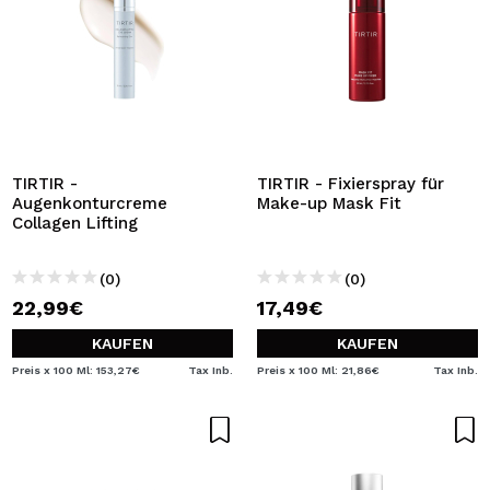
TIRTIR -
TIRTIR - Fixierspray für
Augenkonturcreme
Make-up Mask Fit
Collagen Lifting
(0)
(0)
22,99€
17,49€
KAUFEN
KAUFEN
Preis x 100 Ml: 153,27€
Tax Inb.
Preis x 100 Ml: 21,86€
Tax Inb.