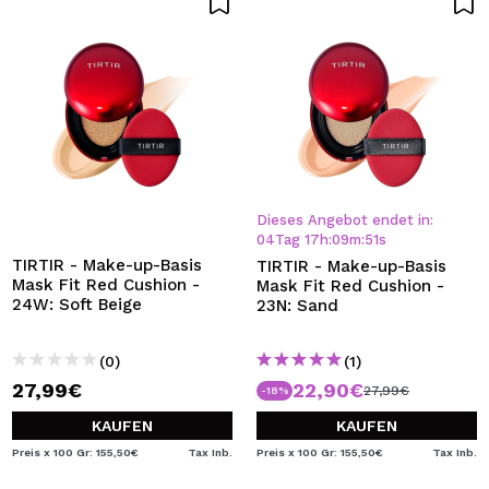
Dieses Angebot endet in:
04
Tag
17
h
:
09
m
:
51
s
TIRTIR - Make-up-Basis
TIRTIR - Make-up-Basis
Mask Fit Red Cushion -
Mask Fit Red Cushion -
24W: Soft Beige
23N: Sand
(0)
(1)
27,99€
22,90€
27,99€
-18%
KAUFEN
KAUFEN
Preis x 100 Gr: 155,50€
Tax Inb.
Preis x 100 Gr: 155,50€
Tax Inb.