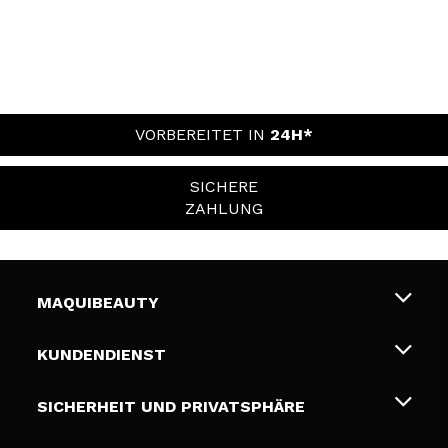
VORBEREITET IN
24H*
SICHERE
ZAHLUNG
MAQUIBEAUTY
Über uns
KUNDENDIENST
Beschäftigung
Liefer- und Versandkosten
SICHERHEIT UND PRIVATSPHÄRE
Geschenkkarten
Widerruf / Rücksendungen