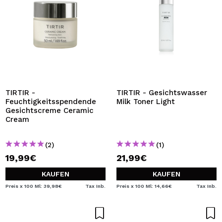
TIRTIR -
TIRTIR - Gesichtswasser
Feuchtigkeitsspendende
Milk Toner Light
Gesichtscreme Ceramic
Cream
(2)
(1)
19,99€
21,99€
KAUFEN
KAUFEN
Preis x 100 Ml: 39,98€
Tax Inb.
Preis x 100 Ml: 14,66€
Tax Inb.