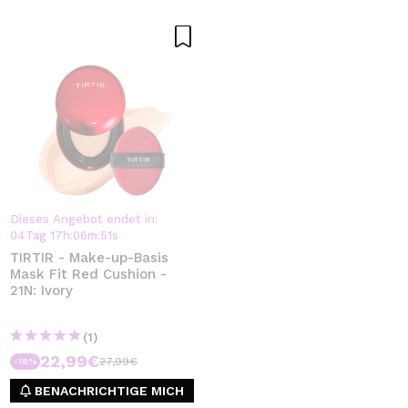
Dieses Angebot endet in:
04
Tag
17
h
:
06
m
:
51
s
TIRTIR - Make-up-Basis
Mask Fit Red Cushion -
21N: Ivory
(1)
22,99€
27,99€
-18%
BENACHRICHTIGE MICH