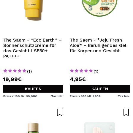
The Saem - *Eco Earth* –
The Saem - *Jeju Fresh
Sonnenschutzcreme für
Aloe* – Beruhigendes Gel
das Gesicht LSF50+
für Körper und Gesicht
PA++++
(1)
(1)
19,99€
4,95€
KAUFEN
KAUFEN
Preis x 100 Gr: 39,98€
Tax Inb.
Preis x 100 Ml: 1,65€
Tax Inb.