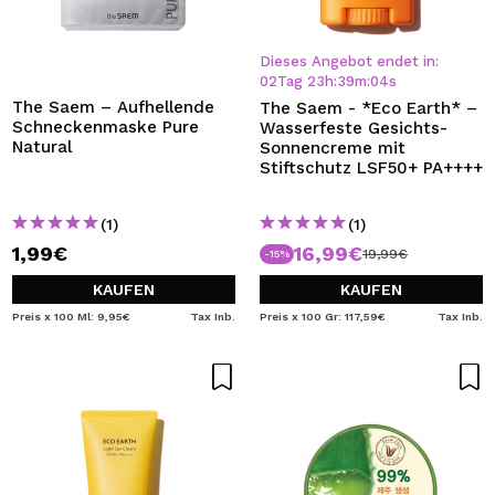
Dieses Angebot endet in:
02
Tag
23
h
:
39
m
:
04
s
The Saem – Aufhellende
The Saem - *Eco Earth* –
Schneckenmaske Pure
Wasserfeste Gesichts-
Natural
Sonnencreme mit
Stiftschutz LSF50+ PA++++
(1)
(1)
1,99€
16,99€
19,99€
-15%
KAUFEN
KAUFEN
Preis x 100 Ml: 9,95€
Tax Inb.
Preis x 100 Gr: 117,59€
Tax Inb.