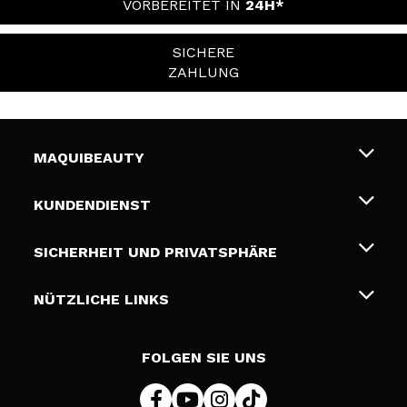
VORBEREITET IN
24H*
SICHERE
ZAHLUNG
MAQUIBEAUTY
Über uns
KUNDENDIENST
Beschäftigung
Liefer- und Versandkosten
SICHERHEIT UND PRIVATSPHÄRE
Geschenkkarten
Widerruf / Rücksendungen
Bedingungen und Datenschutz
NÜTZLICHE LINKS
Zahlung
Datenschutzrichtlinie
Kontakt
Cookies Policy
FOLGEN SIE UNS
Online Streitschlichtung (ODR)