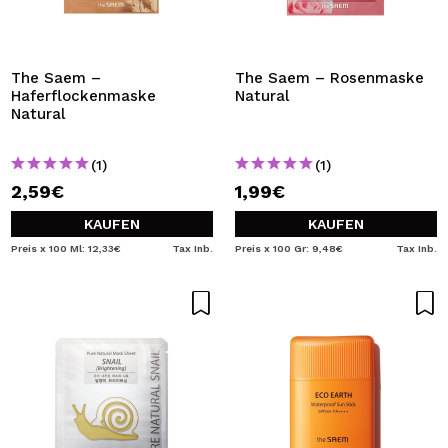
The Saem –
The Saem – Rosenmaske
Haferflockenmaske
Natural
Natural
(1)
(1)
2,59€
1,99€
KAUFEN
KAUFEN
Preis x 100 Ml: 12,33€
Tax Inb.
Preis x 100 Gr: 9,48€
Tax Inb.