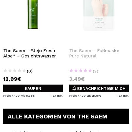
The Saem - *Jeju Fresh
The Saem – Fußmaske
Aloe* – Gesichtswasser
Pure Natural
(0)
(2)
12,99€
3,49€
KAUFEN
BENACHRICHTIGE MICH
Preis x 100 Ml: 8,38€
Tax Inb.
Preis x 100 Gr: 21,81€
Tax Inb.
ALLE KATEGORIEN VON THE SAEM