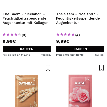
The Saem - *Iceland* –
The Saem - *Iceland* -
Feuchtigkeitsspendende
Feuchtigkeitsspendende
Augenkontur mit Kollagen
Augenkontur
(9)
(4)
9,99€
9,99€
KAUFEN
KAUFEN
Preis x 100 Gr: 142,71€
Tax Inb.
Preis x 100 Gr: 142,71€
Tax Inb.