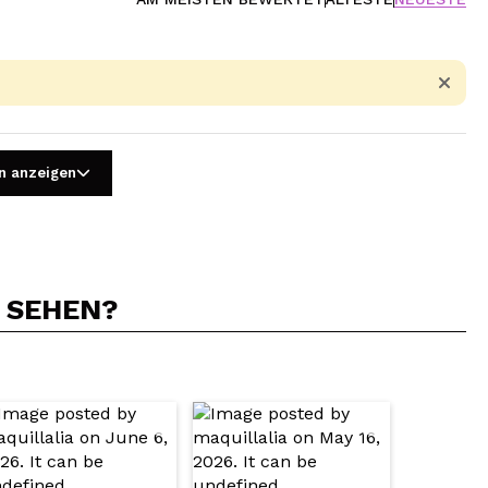
n anzeigen
N SEHEN?
5