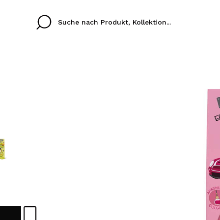
Cristina
Antonia
Ines
Ich habe hier kein K
SPRACHE
ez que
Buena experiencia
Muy bien
Spedizi
ICH M
ALEMAN
ESPAÑOL
eriencia
imballa
ajería.
elegan
REGIS
colori sc
Durch die Erstellung e
Einkäufe schnell tätig