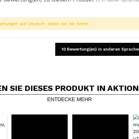
rtungen auf Deutsch. Seien Sie der Erste!
10 Bewertung(en) in anderen Sprache
 SIE DIESES PRODUKT IN AKTIO
Ein Video oder Foto teilen
Dein Video könnte das erste sein. Stell es dir vor...
ENTDECKE MEHR
5/
Kauf empfehlen?
Ja
Nein
DEN