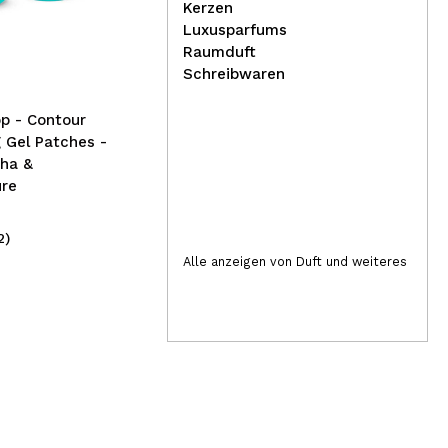
Claresa - Semi-
Cla
Kerzen
permanenter Nagellack
per
Luxusparfums
Soak off - 801: Green
Soa
Raumduft
Schreibwaren
p - Contour
g Gel Patches -
cha &
ure
2)
(2)
4,95€
4
Alle anzeigen von Duft und weiteres