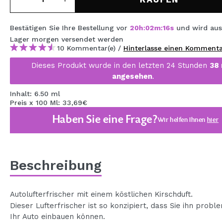
MAQUIFARMA
Bestätigen Sie Ihre Bestellung vor
20
h
:
02
m
:
15
s
und wird aus
KOREA ZONE
Lager
morgen
versendet werden
TRAVEL SIZE
10 Kommentar(e) /
Hinterlasse einen Komment
Dieses Produkt wurde in den letzten 24 Stunden
38
NATURE
angesehen
.
Inhalt: 6.50 ml
SPECIALS
Preis x 100 Ml: 33,69€
Haben Sie eine Frage?
OUTLET
Wir helfen Ihnen
hier
SIE SIND ZURÜCKGEKEHRT!
BALD VERFÜGBAR
Beschreibung
BLOG
Autolufterfrischer mit einem köstlichen Kirschduft.
Dieser Lufterfrischer ist so konzipiert, dass Sie ihn probl
Ihr Auto einbauen können.