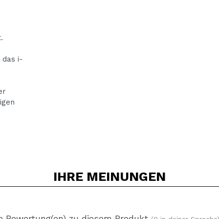
.
 das i-
er
igen
IHRE
MEINUNGEN
e Bewertung(en) zu diesem Produkt
(0 in deiner Sprache