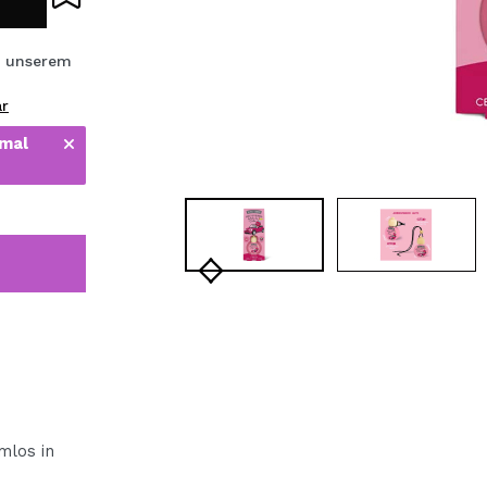
bisherigen Vorgänge ei
 unserem
ar
BE
 mal
emlos in