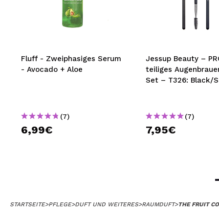
Fluff - Zweiphasiges Serum
Jessup Beauty – PR
- Avocado + Aloe
teiliges Augenbraue
Set – T326: Black/Si
(7)
(7)
6,99€
7,95€
STARTSEITE
>
PFLEGE
>
DUFT UND WEITERES
>
RAUMDUFT
>
THE FRUIT C