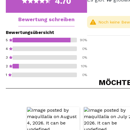
4.70
Bewertung schreiben
Noch keine Bewe
Bewertungsübersicht
5
90%
4
0%
3
0%
2
10%
1
0%
MÖCHTEN
Würden Sie diesen 
SEN