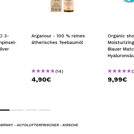
O 3-
Arganour - 100 % reines
Organic sho
npinsel-
ätherisches Teebaumöl
Moisturizin
lver
Blauer Mat
Hyaluronsä
(14)
(
4,90€
9,99€
OMPANY - AUTOLUFTERFRISCHER - KIRSCHE