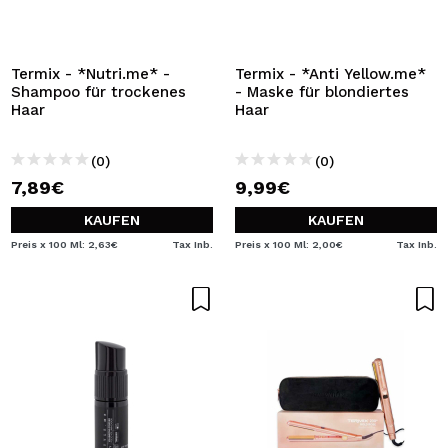
Termix - *Nutri.me* -
Termix - *Anti Yellow.me*
Shampoo für trockenes
- Maske für blondiertes
Haar
Haar
(0)
(0)
7,89€
9,99€
KAUFEN
KAUFEN
Preis x 100 Ml: 2,63€
Tax Inb.
Preis x 100 Ml: 2,00€
Tax Inb.