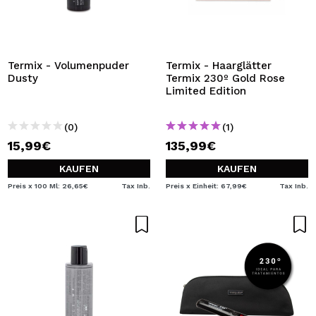
Termix - Volumenpuder
Termix - Haarglätter
Dusty
Termix 230º Gold Rose
Limited Edition
(0)
(1)
15,99€
135,99€
KAUFEN
KAUFEN
Preis x 100 Ml: 26,65€
Tax Inb.
Preis x Einheit: 67,99€
Tax Inb.