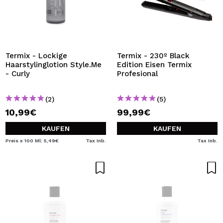
Termix - Lockige
Termix - 230º Black
Haarstylinglotion Style.Me
Edition Eisen Termix
- Curly
Profesional
(2)
(5)
10,99€
99,99€
KAUFEN
KAUFEN
Preis x 100 Ml: 5,49€
Tax Inb.
Tax Inb.