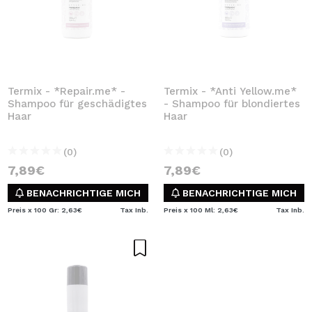
Termix - *Repair.me* -
Termix - *Anti Yellow.me*
Shampoo für geschädigtes
- Shampoo für blondiertes
Haar
Haar
(0)
(0)
7,89€
7,89€
BENACHRICHTIGE MICH
BENACHRICHTIGE MICH
Preis x 100 Gr: 2,63€
Tax Inb.
Preis x 100 Ml: 2,63€
Tax Inb.