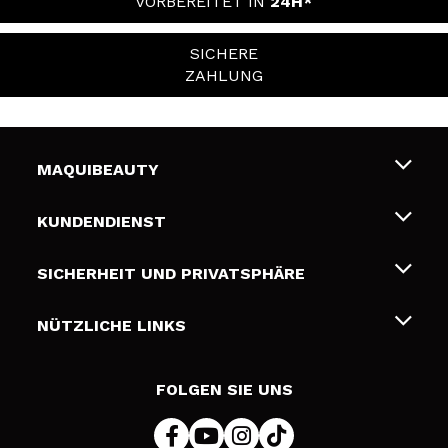
VORBEREITET IN
24H*
SICHERE
ZAHLUNG
MAQUIBEAUTY
Über uns
KUNDENDIENST
Beschäftigung
Liefer- und Versandkosten
SICHERHEIT UND PRIVATSPHÄRE
Geschenkkarten
Widerruf / Rücksendungen
Bedingungen und Datenschutz
NÜTZLICHE LINKS
Zahlung
Datenschutzrichtlinie
Kontakt
Cookies Policy
FOLGEN SIE UNS
Online Streitschlichtung (ODR)