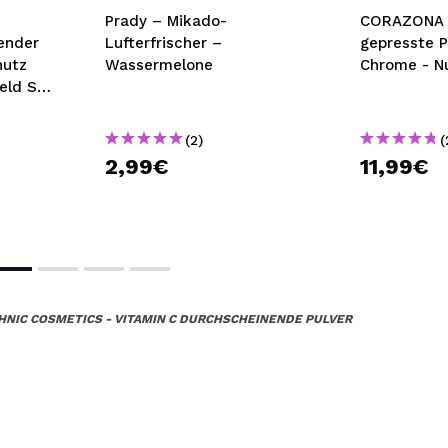
Prady – Mikado-
CORAZONA 
ender
Lufterfrischer –
gepresste 
hutz
Wassermelone
Chrome - N
eld Sun
(2)
(
2,99€
11,99€
HNIC COSMETICS - VITAMIN C DURCHSCHEINENDE PULVER