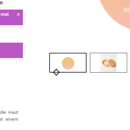
ar
bisherigen Vorgänge ei
 mal
BE
die Haut
it einem