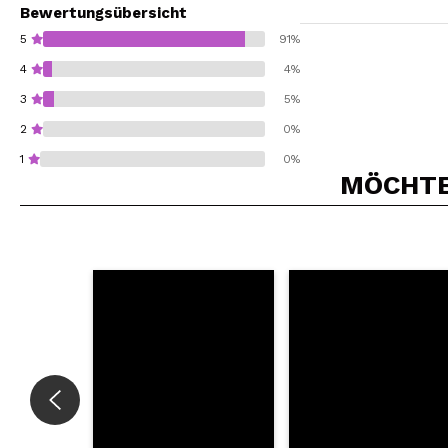
Bewertungsübersicht
5
91%
4
4%
3
5%
2
0%
1
0%
MÖCHTEN
Würden Sie diesen 
SEN