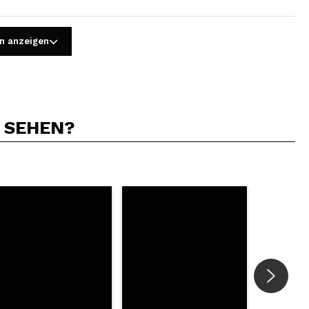
n anzeigen
N SEHEN?
5