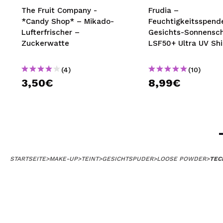
The Fruit Company -
Frudia –
*Candy Shop* – Mikado-
Feuchtigkeitsspend
Lufterfrischer –
Gesichts-Sonnensc
Zuckerwatte
LSF50+ Ultra UV Shi
Essence
(4)
(10)
3,50€
8,99€
STARTSEITE
>
MAKE-UP
>
TEINT
>
GESICHTSPUDER
>
LOOSE POWDER
>
TEC