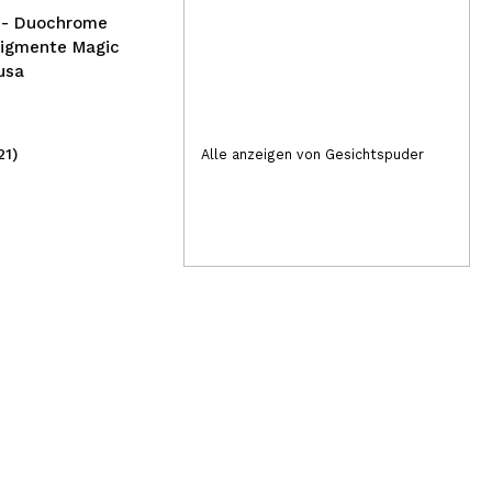
- Duochrome
Pigmente Magic
usa
21)
(3)
Alle anzeigen von Gesichtspuder
1,99€
2,