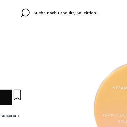
Cristina
Antonia
Ines
Ich habe hier kein K
SPRACHE
ez que
Buena experiencia
Muy bien
Spedizi
ICH M
ALEMAN
ESPAÑOL
eriencia
imballa
ajería.
elegan
REGIS
colori sc
s unserem
Durch die Erstellung e
Einkäufe schnell tätig