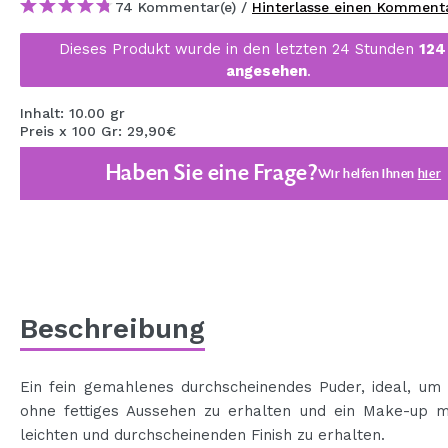
74 Kommentar(e) /
Hinterlasse einen Komment
MAQUIFARMA
Dieses Produkt wurde in den letzten 24 Stunden
124
KOREA ZONE
angesehen
.
TRAVEL SIZE
Inhalt: 10.00 gr
Preis x 100 Gr: 29,90€
NATURE
Haben Sie eine Frage?
Wir helfen Ihnen
hier
SPECIALS
OUTLET
SIE SIND ZURÜCKGEKEHRT!
BALD VERFÜGBAR
Beschreibung
BLOG
Ein fein gemahlenes durchscheinendes Puder, ideal, um 
ohne fettiges Aussehen zu erhalten und ein Make-up m
leichten und durchscheinenden Finish zu erhalten.