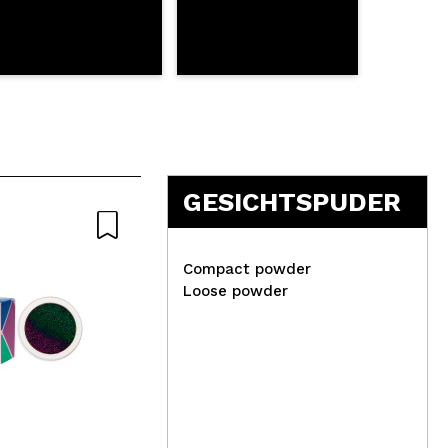
GESICHTSPUDER
Compact powder
Loose powder
W7 
Technic Cosmetics -
Lip
Aufpolsterndes Lippenöl
Hot
Plumping Oil - Sweet thing