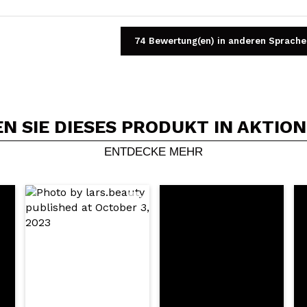
74 Bewertung(en) in anderen Sprache
 SIE DIESES PRODUKT IN AKTIO
Ein Video oder Foto teilen
Dein Video könnte das erste sein. Stell es dir vor...
ENTDECKE MEHR
5/
Kauf empfehlen?
Ja
Nein
DEN