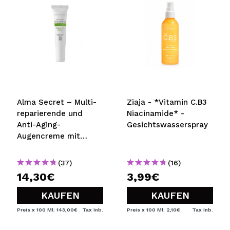
Alma Secret – Multi-
Ziaja - *Vitamin C.B3
reparierende und
Niacinamide* -
Anti-Aging-
Gesichtswasserspray
Augencreme mit
Avocado
(37)
(16)
14,30€
3,99€
KAUFEN
KAUFEN
Preis x 100 Ml: 143,00€
Tax Inb.
Preis x 100 Ml: 2,10€
Tax Inb.