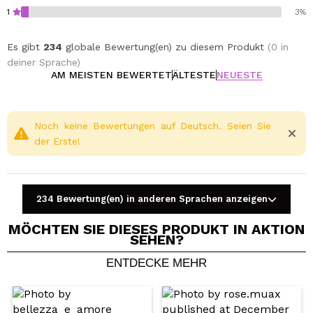
1
3%
Es gibt
234
globale Bewertung(en) zu diesem Produkt
(0 in
deiner Sprache)
AM MEISTEN BEWERTET
ÄLTESTE
NEUESTE
Noch keine Bewertungen auf Deutsch. Seien Sie
der Erste!
234 Bewertung(en) in anderen Sprachen anzeigen
MÖCHTEN SIE DIESES PRODUKT IN AKTION
SEHEN?
ENTDECKE MEHR
Ein Video oder Foto teilen
Dein Video könnte das erste sein. Stell es dir vor...