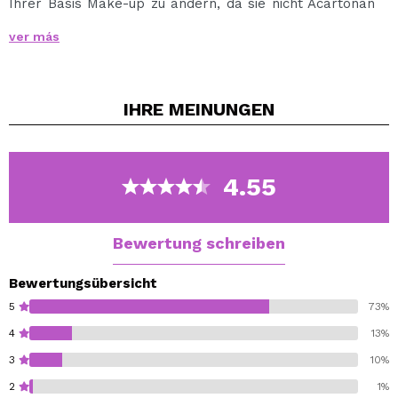
Ihrer Basis Make-up zu ändern, da sie nicht Acartonan
tun wollen oder trocknet das Gesicht verlassen ein
ver más
satin-Finish und natürliches Aussehen. Darüber hinaus
perfekte Haut sanft zu minimieren, Poren und feine
Linien für einen Look der Haut weich und makellos.
IHRE
MEINUNGEN
Sie sind durchscheinend, so dass sie unsichtbar in das
Gesicht sind und zu jeder Farbe der Haut passen.
4.55
Bewertung schreiben
Bewertungsübersicht
5
73%
4
13%
3
10%
2
1%