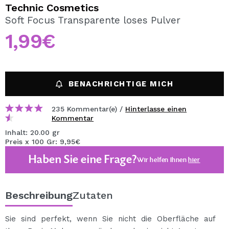
ICH MÖCHTE MICH
Technic Cosmetics
REGISTRIEREN
Soft Focus Transparente loses Pulver
1,99€
Durch die Erstellung eines Kontos bei Maquillalia.de
können Sie Ihre Einkäufe schnell tätigen, den Status Ihrer
Bestellungen überprüfen und Ihre bisherigen Vorgänge
einsehen.
BENACHRICHTIGE MICH
BENUTZERKONTO ERSTELLEN
235 Kommentar(e) /
Hinterlasse einen
Kommentar
Inhalt: 20.00 gr
Preis x 100 Gr: 9,95€
Haben Sie eine Frage?
Wir helfen Ihnen
hier
Beschreibung
Zutaten
Sie sind perfekt, wenn Sie nicht die Oberfläche auf