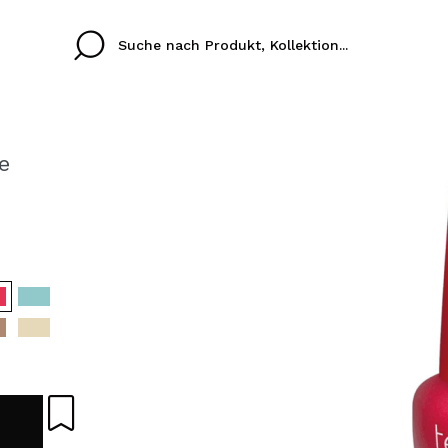
e
Cristina
Antonia
Ines
Ich habe hier kein K
SPRACHE
ez que
Buena experiencia
Muy bien
Spedizi
ICH M
ALEMAN
ESPAÑOL
eriencia
imballa
ajería.
elegan
REGIS
colori sc
Durch die Erstellung e
Einkäufe schnell tätig