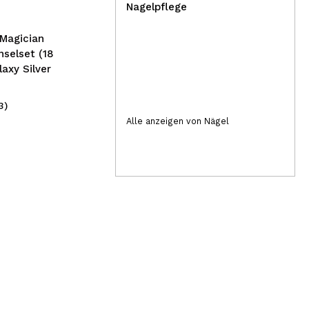
Augenbrauen Brow S.O.S. -
Nagelpflege
Cocoa Bean
Magician
nselset (18
laxy Silver
3)
(7)
2,49€
5
Alle anzeigen von Nägel