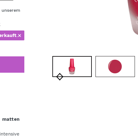
bisherigen Vorgänge ei
 unserem
r
BE
erkauft
.
 matten
ntensive