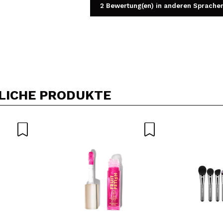
2 Bewertung(en) in anderen Sprache
Ein Video oder Foto teilen
Dein Video könnte das erste sein. Stell es dir vor...
LICHE PRODUKTE
5/
Kauf empfehlen?
Ja
Nein
DEN