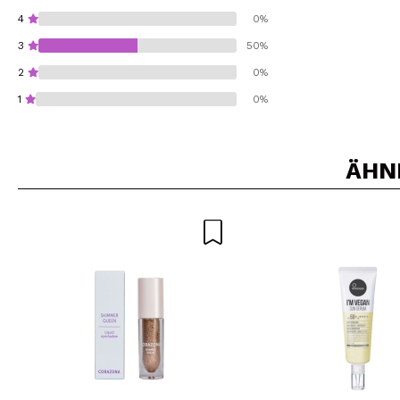
4
0%
3
50%
2
0%
1
0%
ÄHN
Würden Sie diesen 
SEN