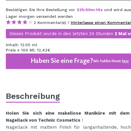
MAQUIFARMA
Bestätigen Sie Ihre Bestellung vor
22
h
:
50
m
:
13
s
und wird aus
KOREA ZONE
Lager
morgen
versendet werden
2 Kommentar(e) /
Hinterlasse einen Kommenta
TRAVEL SIZE
Dieses Produkt wurde in den letzten 24 Stunden
2 Mal v
NATURE
Inhalt: 12.00 ml
Preis x 100 Ml: 12,42€
SPECIALS
Haben Sie eine Frage?
Wir helfen Ihnen
hier
OUTLET
SIE SIND ZURÜCKGEKEHRT!
BALD VERFÜGBAR
Beschreibung
BLOG
Holen Sie sich eine makellose Maniküre mit dem
Nagellack von Technic Cosmetics
!
Nagellack mit mattem Finish für langanhaltende, hochi