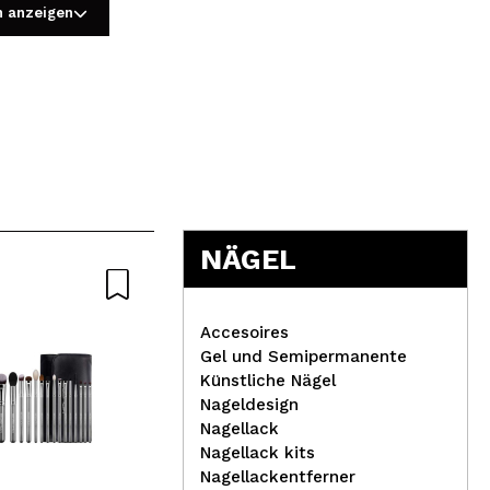
n anzeigen
5
NÄGEL
Nat
Accesoires
Gel und Semipermanente
Künstliche Nägel
Nageldesign
La 
Nagellack
Technic Cosmetics -
Oli
Nagellack kits
Fixierendes Gel für
Nagellackentferner