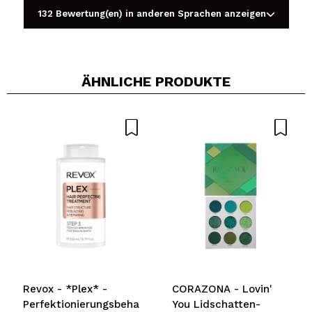
132 Bewertung(en) in anderen Sprachen anzeigen
ÄHNLICHE PRODUKTE
Ein Video oder Foto teilen
Dein Video könnte das erste sein. Stell es dir vor...
Würden Sie diesen Kauf empfehlen?
Ja
Nein
5/5
SENDEN
Revox - *Plex* -
CORAZONA - Lovin'
Perfektionierungsbehandlung
You Lidschatten-