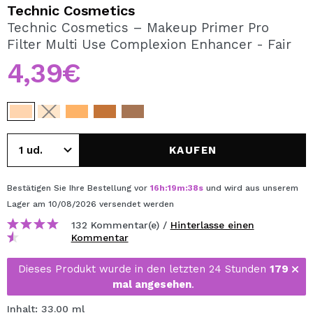
ICH MÖCHTE MICH
Technic Cosmetics
REGISTRIEREN
Technic Cosmetics – Makeup Primer Pro
Filter Multi Use Complexion Enhancer - Fair
Durch die Erstellung eines Kontos bei Maquillalia.de
können Sie Ihre Einkäufe schnell tätigen, den Status Ihrer
4,39€
Bestellungen überprüfen und Ihre bisherigen Vorgänge
einsehen.
BENUTZERKONTO ERSTELLEN
KAUFEN
Bestätigen Sie Ihre Bestellung vor
16
h
:
19
m
:
38
s
und wird aus unserem
Lager
am 10/08/2026
versendet werden
132 Kommentar(e) /
Hinterlasse einen
Kommentar
Dieses Produkt wurde in den letzten 24 Stunden
179
mal angesehen
.
Inhalt: 33.00 ml