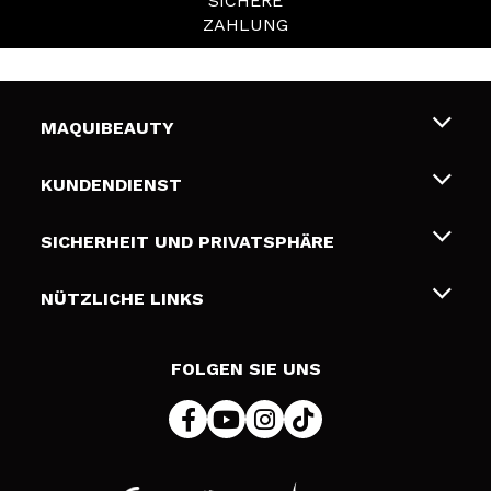
SICHERE
ZAHLUNG
MAQUIBEAUTY
Über uns
KUNDENDIENST
Beschäftigung
Liefer- und Versandkosten
SICHERHEIT UND PRIVATSPHÄRE
Geschenkkarten
Widerruf / Rücksendungen
Bedingungen und Datenschutz
NÜTZLICHE LINKS
Zahlung
Datenschutzrichtlinie
Kontakt
Cookies Policy
FOLGEN SIE UNS
Online Streitschlichtung (ODR)