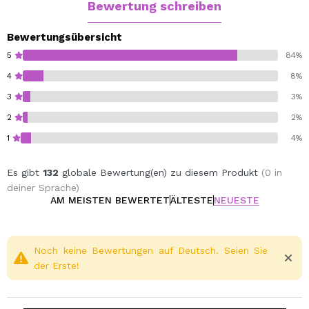
Bewertung schreiben
Bewertungsübersicht
5
84%
4
8%
3
3%
2
2%
1
4%
Es gibt
132
globale Bewertung(en) zu diesem Produkt
(0 in
deiner Sprache)
AM MEISTEN BEWERTET
ÄLTESTE
NEUESTE
Noch keine Bewertungen auf Deutsch. Seien Sie
der Erste!