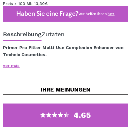
Preis x 100 Ml: 13,30€
Haben Sie eine Frage?
Wir helfen Ihnen
hier
Beschreibung
Zutaten
Primer Pro Filter Multi Use Complexion Enhancer von
Technic Cosmetics.
Bereiten Sie Ihre Haut mit diesem vielseitigen Primer
ver más
auf ein perfektes Make-up vor.
Verwenden Sie es allein als Grundierung, um einen von
innen heraus strahlenden Look zu kreieren, mischen Sie
IHRE
MEINUNGEN
es mit der Grundierung, um strahlende, leuchtende
Haut zu erzeugen, oder verwenden Sie es als
Highlighter für die Highlights im Gesicht.
Erhältlich in mehreren Farbtönen, wählen Sie Ihren.
4.65
Vegan.