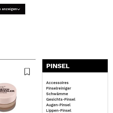
n anzeigen
5
PINSEL
-2
Nat
Accessoires
Pinselreiniger
Schwämme
IDC Institute –
Gesichts-Pinsel
Die
04
T
Kristallnagelfeile
Augen-Pinsel
Nac
Lippen-Pinsel