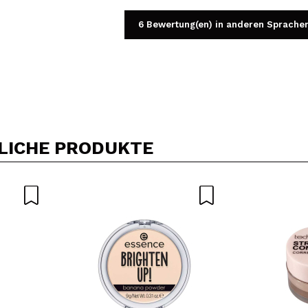
6 Bewertung(en) in anderen Sprache
Ein Video oder Foto teilen
Dein Video könnte das erste sein. Stell es dir vor...
LICHE PRODUKTE
5/
Kauf empfehlen?
Ja
Nein
DEN