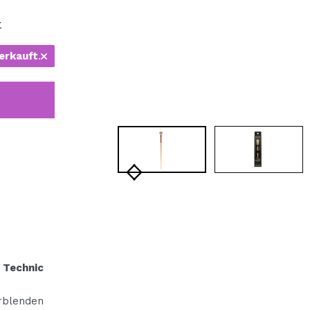
bisherigen Vorgänge ei
r
erkauft
.
BE
Technic
rblenden