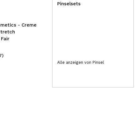
Feu
Pinselsets
Ges
smetics - Creme
tretch
 Fair
7)
(2)
1,50€
9,
Alle anzeigen von Pinsel