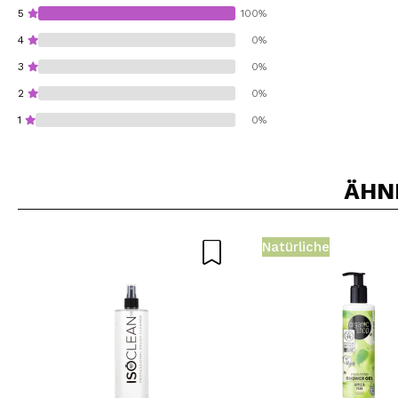
5
100%
4
0%
3
0%
2
0%
1
0%
ÄHN
Würden Sie diesen 
Natürliche
SEN