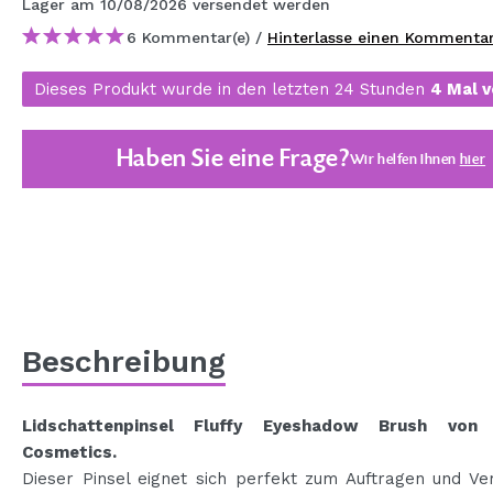
Lager
am 10/08/2026
versendet werden
MAQUIFARMA
6 Kommentar(e) /
Hinterlasse einen Kommenta
KOREA ZONE
Dieses Produkt wurde in den letzten 24 Stunden
4 Mal v
TRAVEL SIZE
NATURE
Haben Sie eine Frage?
Wir helfen Ihnen
hier
SPECIALS
OUTLET
SIE SIND ZURÜCKGEKEHRT!
BALD VERFÜGBAR
Beschreibung
BLOG
Lidschattenpinsel Fluffy Eyeshadow Brush von 
Cosmetics.
Dieser Pinsel eignet sich perfekt zum Auftragen und Ve