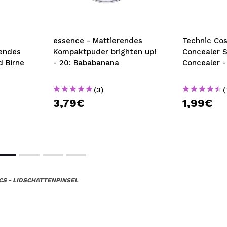
essence - Mattierendes
Technic Co
endes
Kompaktpuder brighten up!
Concealer S
d Birne
- 20: Bababanana
Concealer -
(3)
(
3,79€
1,99€
CS - LIDSCHATTENPINSEL