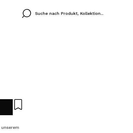
Cristina
Antonia
Ines
Ich habe hier kein K
SPRACHE
ez que
Buena experiencia
Muy bien
Spedizi
ICH M
ALEMAN
ESPAÑOL
eriencia
imballa
ajería.
elegan
REGIS
colori sc
Durch die Erstellung e
s unserem
Einkäufe schnell tätig