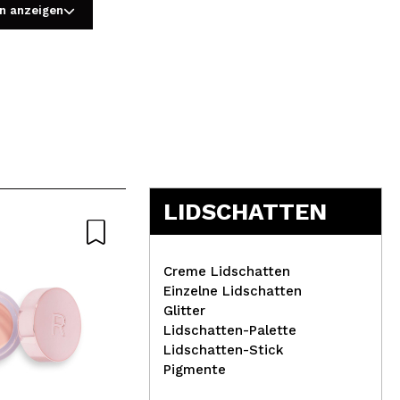
n anzeigen
5
LIDSCHATTEN
-2
Creme Lidschatten
Einzelne Lidschatten
Glitter
Lidschatten-Palette
Claresa - Semi-
Lidschatten-Stick
Die
01
T
permanenter Nagellack
Pigmente
Soak off - 2: Candy
Ski