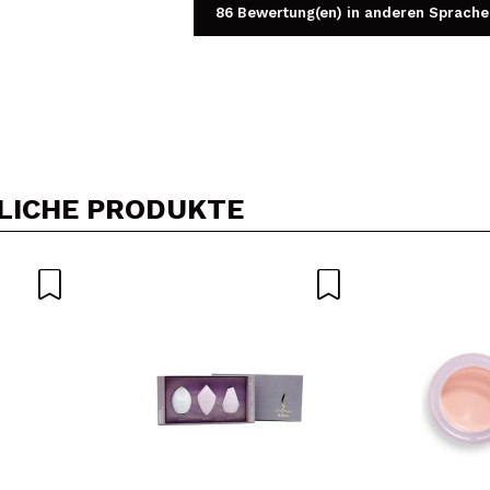
86 Bewertung(en) in anderen Sprache
Ein Video oder Foto teilen
Dein Video könnte das erste sein. Stell es dir vor...
LICHE PRODUKTE
5/
Kauf empfehlen?
Ja
Nein
DEN