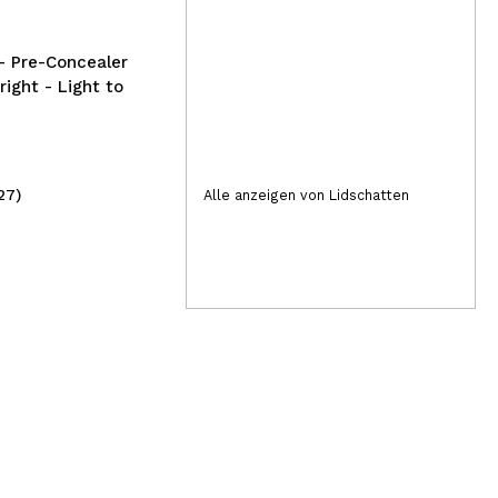
un
Ent
+ M
– Pre-Concealer
right - Light to
27)
(2)
Alle anzeigen von Lidschatten
4,95€
8,