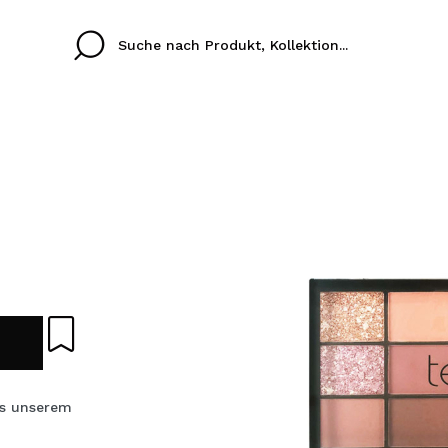
Cristina
Antonia
Ines
Ich habe hier kein K
SPRACHE
ez que
Buena experiencia
Muy bien
Spedizi
ICH M
ALEMAN
ESPAÑOL
eriencia
imballa
ajería.
elegan
REGIS
colori sc
s unserem
Durch die Erstellung e
Einkäufe schnell tätig