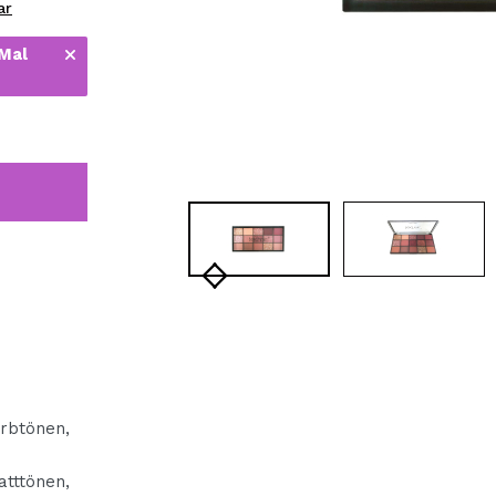
ar
bisherigen Vorgänge ei
 Mal
BE
rbtönen,
atttönen,