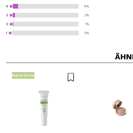
4
8%
3
3%
2
1%
1
0%
ÄHN
Würden Sie diesen 
Natürliche
SEN