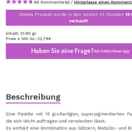
86 Kommentar(e) /
Hinterlasse einen Komment
MAQUIFARMA
Dieses Produkt wurde in den letzten 24 Stunden
15
KOREA ZONE
verkauft
.
TRAVEL SIZE
Inhalt: 21.90 gr
Preis x 100 Gr: 22,79€
NATURE
Haben Sie eine Frage?
Wir helfen Ihnen
hier
SPECIALS
OUTLET
SIE SIND ZURÜCKGEKEHRT!
BALD VERFÜGBAR
Beschreibung
BLOG
Eine Palette mit 15 großartigen, superpigmentierten Fa
die sich leicht auftragen und verwischen lässt.
Es enthält eine Kombination aus Glitzern, Metallic- und M