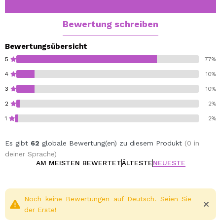
offensichtliche Partikel aus Glanz. Ideal für helle Haut.
Bewertung schreiben
Bewertungsübersicht
5
77%
4
10%
3
10%
2
2%
1
2%
Es gibt
62
globale Bewertung(en) zu diesem Produkt
(0 in
deiner Sprache)
AM MEISTEN BEWERTET
ÄLTESTE
NEUESTE
Noch keine Bewertungen auf Deutsch. Seien Sie
der Erste!