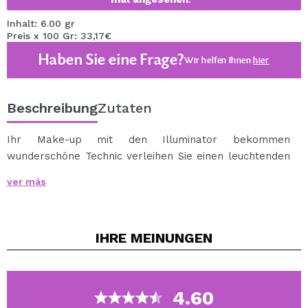
Inhalt: 6.00 gr
Preis x 100 Gr: 33,17€
Haben Sie eine Frage?
Wir helfen Ihnen
hier
Beschreibung
Zutaten
Ihr Make-up mit den Illuminator bekommen
wunderschöne Technic verleihen Sie einen leuchtenden
Touch. Es ist ein Illuminator in Pulver aus glänzendem
ver más
Finish ans Licht bringen sollte, benötigen Sie in Ihrer
intensivsten Make-up, entweder für den Tag oder
Nacht. Erhältlich in einer Vielzahl von einzigartigen
IHRE
MEINUNGEN
Farben, so kann man einen Illuminator für jeden Anlass:
Perle, Gold, Tan, Pfirsich und rosa.
Verwendung in den höheren Bereichen des Gesichts:
Wangenknochen, Bogen der Augenbraue, Nase...
4.60
Soft-Shell Pearl, sehr natürliches Finish Ton und ohne