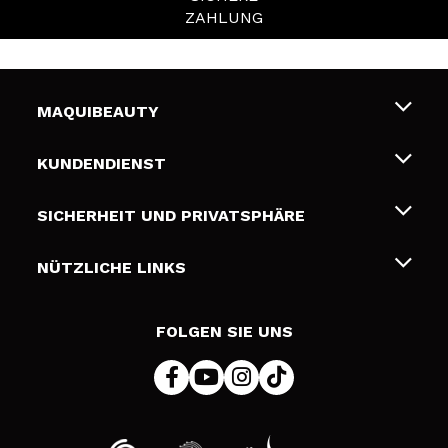
ZAHLUNG
MAQUIBEAUTY
Über uns
KUNDENDIENST
Beschäftigung
Liefer- und Versandkosten
SICHERHEIT UND PRIVATSPHÄRE
Geschenkkarten
Widerruf / Rücksendungen
Bedingungen und Datenschutz
NÜTZLICHE LINKS
Zahlung
Datenschutzrichtlinie
Kontakt
Cookies Policy
FOLGEN SIE UNS
Online Streitschlichtung (ODR)