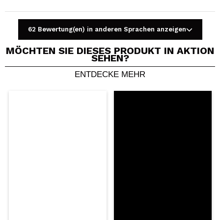
62 Bewertung(en) in anderen Sprachen anzeigen
MÖCHTEN SIE DIESES PRODUKT IN AKTION
SEHEN?
ENTDECKE MEHR
Ein Video oder Foto teilen
Dein Video könnte das erste sein. Stell es dir vor...
Würden Sie diesen Kauf empfehlen?
Ja
Nein
5/5
SENDEN