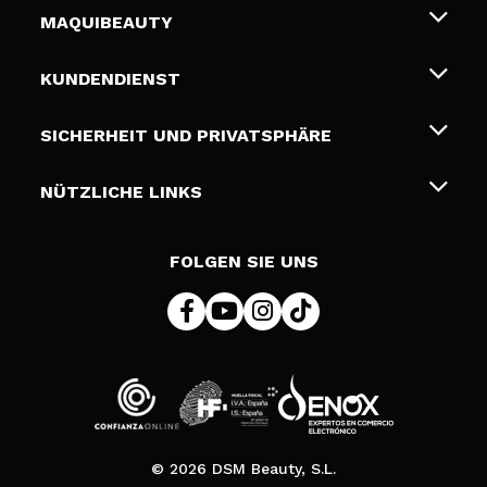
MAQUIBEAUTY
Über uns
KUNDENDIENST
Beschäftigung
Liefer- und Versandkosten
SICHERHEIT UND PRIVATSPHÄRE
Geschenkkarten
Widerruf / Rücksendungen
Bedingungen und Datenschutz
NÜTZLICHE LINKS
Zahlung
Datenschutzrichtlinie
Kontakt
Cookies Policy
FOLGEN SIE UNS
Online Streitschlichtung (ODR)
© 2026 DSM Beauty, S.L.