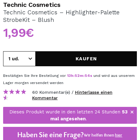
ICH MÖCHTE MICH
Technic Cosmetics
REGISTRIEREN
Technic Cosmetics – Highlighter-Palette
StrobeKit – Blush
Durch die Erstellung eines Kontos bei Maquillalia.de
können Sie Ihre Einkäufe schnell tätigen, den Status Ihrer
1,99€
Bestellungen überprüfen und Ihre bisherigen Vorgänge
einsehen.
KAUFEN
BENUTZERKONTO ERSTELLEN
Bestätigen Sie Ihre Bestellung vor
13
h
:
52
m
:
54
s
und wird aus unserem
Lager
morgen
versendet werden
60 Kommentar(e) /
Hinterlasse einen
Kommentar
Dieses Produkt wurde in den letzten 24 Stunden
53
mal angesehen
.
Haben Sie eine Frage?
Wir helfen Ihnen
hier