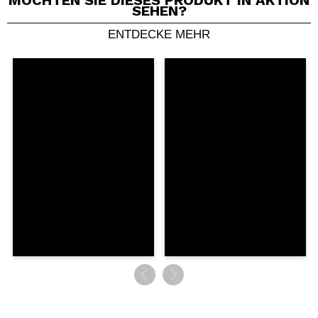
MÖCHTEN SIE DIESES PRODUKT IN AKTION
SEHEN?
ENTDECKE MEHR
Ein Video oder Foto teilen
Dein Video könnte das erste sein. Stell es dir vor...
Würden Sie diesen Kauf empfehlen?
Ja
Nein
5/5
SENDEN