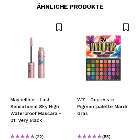
ÄHNLICHE PRODUKTE
r
Maybelline - Lash
W7 - Gepresste
Sensational Sky High
Pigmentpalette Mardi
Waterproof Mascara -
Gras
01: Very Black
(22)
(55)