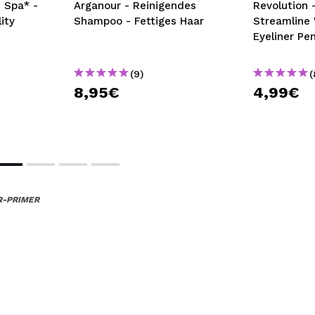
e Spa* -
Arganour - Reinigendes
Revolution – Eyeliner
ity
Shampoo - Fettiges Haar
Streamline 
Eyeliner Pen
(9)
(
8,95€
4,99€
R-PRIMER