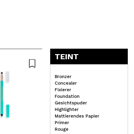
5
TEINT
-4
Bronzer
Concealer
Fixierer
Foundation
Die
02
T
Gesichtspuder
Nat
Highlighter
Meisani – Beruhigender und
Lip
Mattierendes Papier
reparierender Toner Rice &
Mat
Primer
Shine Hyaluronic Acid –
Pas
Rouge