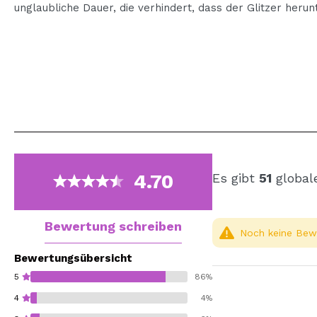
unglaubliche Dauer, die verhindert, dass der Glitzer herunt
4.70
Es gibt
51
global
Bewertung schreiben
Noch keine Bewe
Bewertungsübersicht
5
86%
4
4%