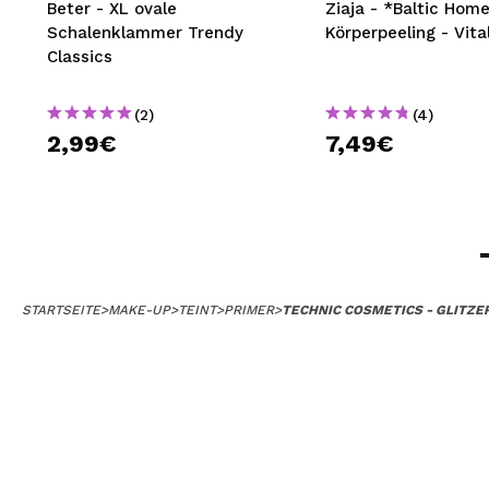
Beter - XL ovale
Ziaja - *Baltic Hom
Schalenklammer Trendy
Körperpeeling - Vital
Classics
(2)
(4)
2,99€
7,49€
STARTSEITE
>
MAKE-UP
>
TEINT
>
PRIMER
>
TECHNIC COSMETICS - GLITZE