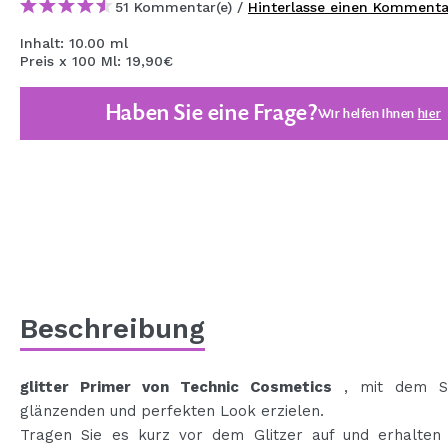
51 Kommentar(e) /
Hinterlasse einen Kommenta
MAQUIFARMA
Inhalt: 10.00 ml
KOREA ZONE
Preis x 100 Ml: 19,90€
TRAVEL SIZE
Haben Sie eine Frage?
Wir helfen Ihnen
hier
NATURE
SPECIALS
OUTLET
SIE SIND ZURÜCKGEKEHRT!
BALD VERFÜGBAR
Beschreibung
BLOG
glitter Primer von Technic Cosmetics
, mit dem Si
glänzenden und perfekten Look erzielen.
Tragen Sie es kurz vor dem Glitzer auf und erhalten 