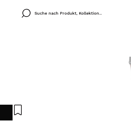
Cristina
Antonia
Ines
Ich habe hier kein K
SPRACHE
ez que
Buena experiencia
Muy bien
Spedizi
ICH M
ALEMAN
ESPAÑOL
eriencia
imballa
ajería.
elegan
REGIS
colori sc
Durch die Erstellung e
Einkäufe schnell tätig