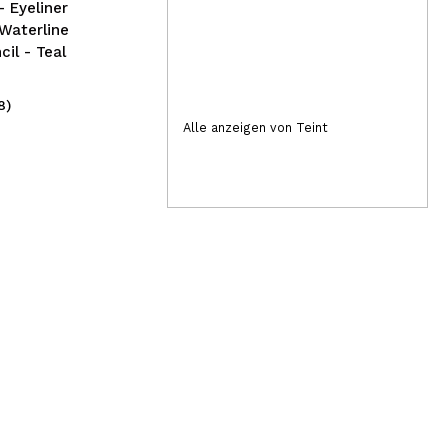
Mini-Größe
Waterline
cil - Teal
8)
(1)
7,95€
9,
Alle anzeigen von Teint