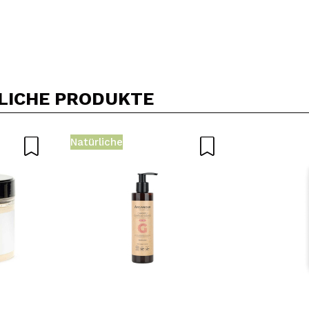
Ein Video oder Foto teilen
Dein Video könnte das erste sein. Stell es dir vor...
LICHE PRODUKTE
5/
Kauf empfehlen?
Ja
Nein
Natürliche
DEN