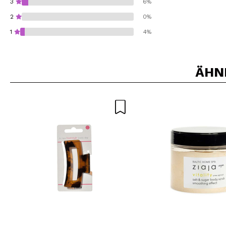
3
6%
2
0%
1
4%
ÄHN
Würden Sie diesen 
SEN