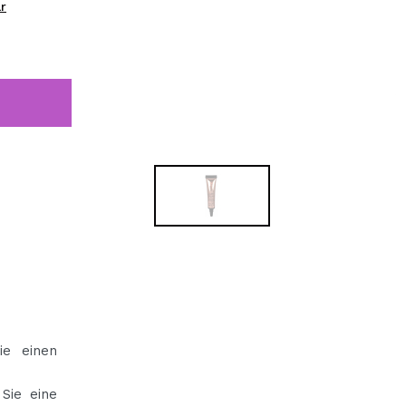
r
bisherigen Vorgänge ei
BE
e einen
Sie eine