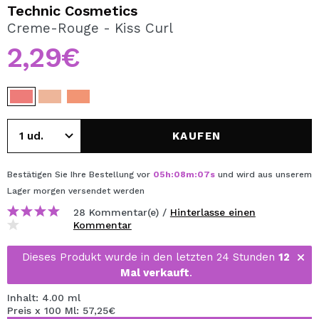
ICH MÖCHTE MICH
Technic Cosmetics
REGISTRIEREN
Creme-Rouge - Kiss Curl
2,29€
Durch die Erstellung eines Kontos bei Maquillalia.de
können Sie Ihre Einkäufe schnell tätigen, den Status Ihrer
Bestellungen überprüfen und Ihre bisherigen Vorgänge
einsehen.
KAUFEN
BENUTZERKONTO ERSTELLEN
Bestätigen Sie Ihre Bestellung vor
05
h
:
08
m
:
07
s
und wird aus unserem
Lager
morgen
versendet werden
28 Kommentar(e) /
Hinterlasse einen
Kommentar
Dieses Produkt wurde in den letzten 24 Stunden
12
Mal verkauft
.
Inhalt: 4.00 ml
Preis x 100 Ml: 57,25€