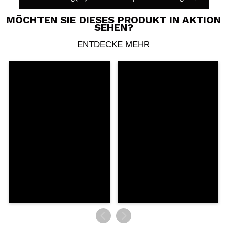
MÖCHTEN SIE DIESES PRODUKT IN AKTION
SEHEN?
ENTDECKE MEHR
Ein Video oder Foto teilen
Dein Video könnte das erste sein. Stell es dir vor...
Würden Sie diesen Kauf empfehlen?
Ja
Nein
5/5
SENDEN