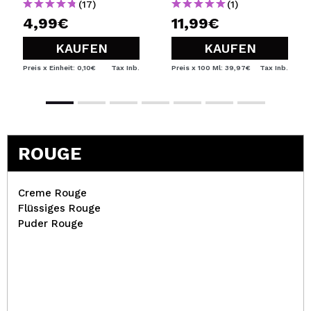
(17)
(1)
4,99€
11,99€
KAUFEN
KAUFEN
Preis x Einheit: 0,10€
Tax Inb.
Preis x 100 Ml: 39,97€
Tax Inb.
ROUGE
Creme Rouge
Flüssiges Rouge
Puder Rouge