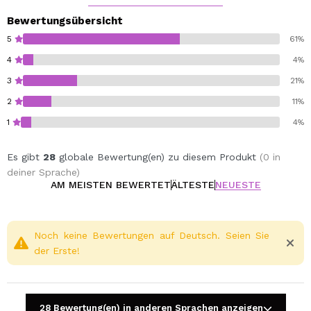
Bewertungsübersicht
5
61%
4
4%
3
21%
2
11%
1
4%
Es gibt
28
globale Bewertung(en) zu diesem Produkt
(0 in
deiner Sprache)
AM MEISTEN BEWERTET
ÄLTESTE
NEUESTE
Noch keine Bewertungen auf Deutsch. Seien Sie
der Erste!
28 Bewertung(en) in anderen Sprachen anzeigen