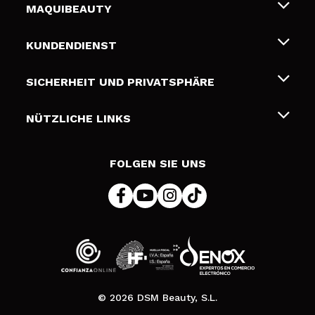
MAQUIBEAUTY
Über uns
KUNDENDIENST
Beschäftigung
Liefer- und Versandkosten
SICHERHEIT UND PRIVATSPHÄRE
Geschenkkarten
Widerruf / Rücksendungen
Bedingungen und Datenschutz
NÜTZLICHE LINKS
Zahlung
Datenschutzrichtlinie
Kontakt
Cookies Policy
FOLGEN SIE UNS
Online Streitschlichtung (ODR)
© 2026 DSM Beauty, S.L.