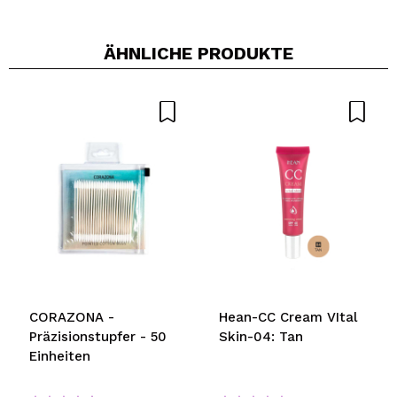
ÄHNLICHE PRODUKTE
CORAZONA -
Hean-CC Cream VItal
Präzisionstupfer - 50
Skin-04: Tan
Einheiten