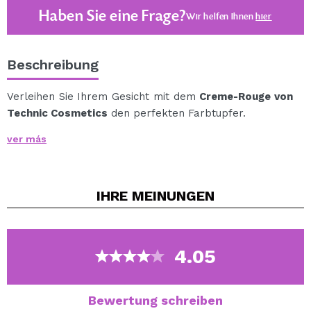
Haben Sie eine Frage?
Wir helfen Ihnen
hier
Beschreibung
Verleihen Sie Ihrem Gesicht mit dem
Creme-Rouge von
Technic Cosmetics
den perfekten Farbtupfer.
Technics Cream Blush ist das leichteste und
ver más
angenehmste Rouge zum Auftragen und Tragen.
Es lässt sich leicht auftragen und verblenden und sorgt
für ein makelloses Finish.
IHRE
MEINUNGEN
Erhältlich in verschiedenen Farbtönen, sodass Sie Ihr
bevorzugtes Finish auswählen können.
4.05
Vegan.
Cruelty free.
Bewertung schreiben