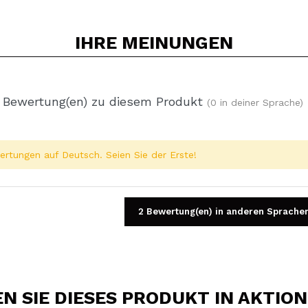
IHRE
MEINUNGEN
 Bewertung(en) zu diesem Produkt
(0 in deiner Sprache)
rtungen auf Deutsch. Seien Sie der Erste!
2 Bewertung(en) in anderen Sprache
 SIE DIESES PRODUKT IN AKTIO
Ein Video oder Foto teilen