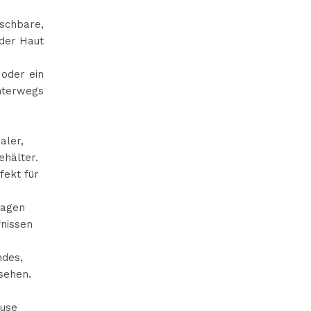
ischbare,
 der Haut
 oder ein
nterwegs
aler,
ehälter.
fekt für
ragen
fnissen
ndes,
ssehen.
fuse