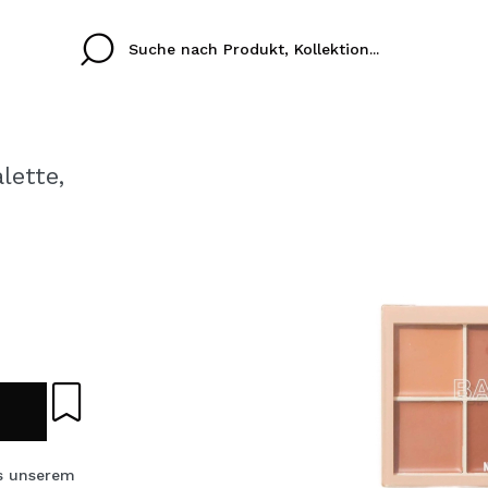
lette,
Cristina
Antonia
Ines
Ich habe hier kein K
SPRACHE
ez que
Buena experiencia
Muy bien
Spedizi
ICH M
ALEMAN
ESPAÑOL
eriencia
imballa
ajería.
elegan
REGIS
colori sc
Durch die Erstellung e
s unserem
Einkäufe schnell tätig