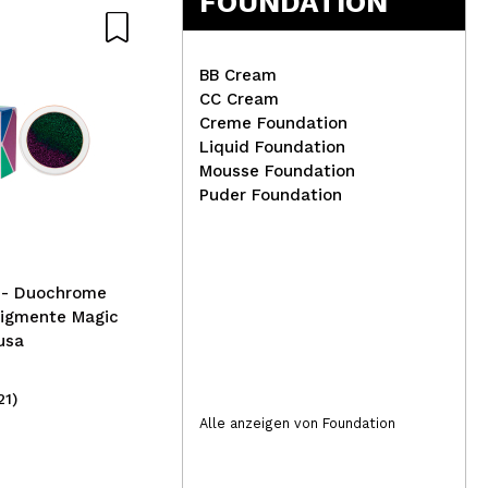
FOUNDATION
BB Cream
CC Cream
Creme Foundation
Liquid Foundation
Revolution Pro -
Con
Mousse Foundation
Korrigierender Primer -
Lid
Puder Foundation
Lavender Neutralizing
50
- Duochrome
Pigmente Magic
usa
21)
(3)
7,99€
4
Alle anzeigen von Foundation