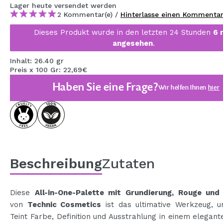
Lager
heute
versendet werden
MAQUIFARMA
2 Kommentar(e) /
Hinterlasse einen Kommenta
KOREA ZONE
Dieses Produkt wurde in den letzten 24 Stunden
6 
angesehen
.
TRAVEL SIZE
Inhalt: 26.40 gr
NATURE
Preis x 100 Gr: 22,69€
Haben Sie eine Frage?
Wir helfen Ihnen
hier
SPECIALS
OUTLET
SIE SIND ZURÜCKGEKEHRT!
BALD VERFÜGBAR
Beschreibung
Zutaten
BLOG
Diese
All-in-One-Palette mit Grundierung, Rouge und
von
Technic Cosmetics
ist das ultimative Werkzeug, 
Teint Farbe, Definition und Ausstrahlung in einem elegante