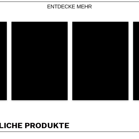
Dein Video könnte das erste sein. Stell es dir vor...
ENTDECKE MEHR
5/
Kauf empfehlen?
Ja
Nein
DEN
LICHE PRODUKTE