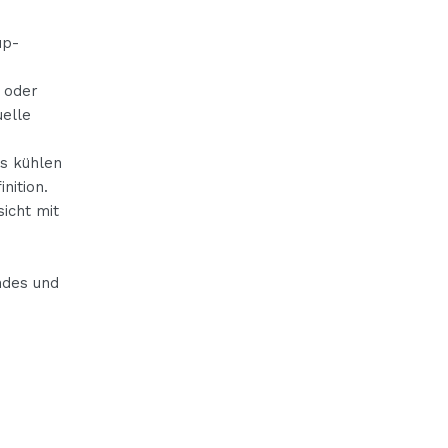
up-
 oder
uelle
us kühlen
nition.
icht mit
endes und