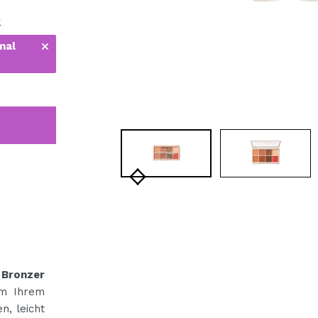
bisherigen Vorgänge ei
r
mal
BE
 Bronzer
um Ihrem
n, leicht