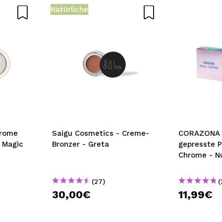
Natürliche
rome
Saigu Cosmetics - Creme-
CORAZONA 
 Magic
Bronzer - Greta
gepresste 
Chrome - N
(27)
(
30,00€
11,99€