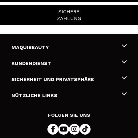
SICHERE
ZAHLUNG
MAQUIBEAUTY
Über uns
KUNDENDIENST
Beschäftigung
Liefer- und Versandkosten
SICHERHEIT UND PRIVATSPHÄRE
Geschenkkarten
Widerruf / Rücksendungen
Bedingungen und Datenschutz
NÜTZLICHE LINKS
Zahlung
Datenschutzrichtlinie
Kontakt
Cookies Policy
FOLGEN SIE UNS
Online Streitschlichtung (ODR)