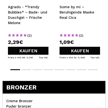
Agrado - *Trendy
Some by mi –
Bubbles* – Bade- und
Beruhigende Maske
Duschgel – Frische
Real Cica
Melone
(2)
(2)
2,29€
1,09€
KAUFEN
KAUFEN
Preis x 100 Ml: 0,31€
Tax Inb.
Preis x 100 Gr: 5,45€
Tax Inb.
BRONZER
Creme Bronzer
Puder bronzer