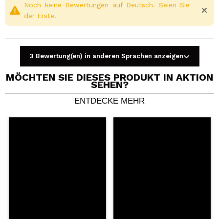
Noch keine Bewertungen auf Deutsch. Seien Sie
der Erste!
3 Bewertung(en) in anderen Sprachen anzeigen
MÖCHTEN SIE DIESES PRODUKT IN AKTION
SEHEN?
ENTDECKE MEHR
Ein Video oder Foto teilen
Dein Video könnte das erste sein. Stell es dir vor...
Würden Sie diesen Kauf empfehlen?
Ja
Nein
5/5
SENDEN