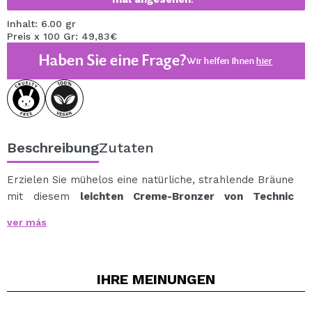
Inhalt: 6.00 gr
Preis x 100 Gr: 49,83€
Haben Sie eine Frage?
Wir helfen Ihnen
hier
Beschreibung
Zutaten
Erzielen Sie mühelos eine natürliche, strahlende Bräune
mit diesem
leichten Creme-Bronzer von Technic
Cosmetics
, der Ihrem Teint zu jeder Jahreszeit Wärme
ver más
und Definition verleiht.
Die Formel mit reiner Deckkraft sorgt für ein
strahlendes Finish, das den Hautton ausgleicht und
IHRE
MEINUNGEN
Ihrem Gesicht einen gesunden Glanz verleiht.
Hauptvorteile: