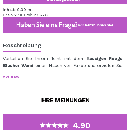
Inhalt: 9.00 ml
Preis x 100 Ml: 27,67€
Haben Sie eine Frage?
Wir helfen Ihnen
hier
Beschreibung
Verleihen Sie Ihrem Teint mit dem
flüssigen Rouge
Blusher Wand
einen Hauch von Farbe und erzielen Sie
ein ideal glänzendes Finish.
ver más
Inspiriert von unseren beliebtesten Highlighterstäben
und mit demselben Rehfuß-Applikator.
IHRE
MEINUNGEN
Veganes Produkt.
Ohne Tierversuche.
4.90