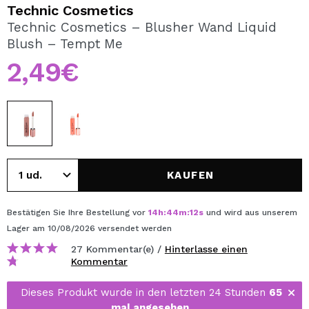
ICH MÖCHTE MICH
Technic Cosmetics
REGISTRIEREN
Technic Cosmetics – Blusher Wand Liquid
Blush – Tempt Me
Durch die Erstellung eines Kontos bei Maquillalia.de
können Sie Ihre Einkäufe schnell tätigen, den Status Ihrer
2,49€
Bestellungen überprüfen und Ihre bisherigen Vorgänge
einsehen.
BENUTZERKONTO ERSTELLEN
KAUFEN
Bestätigen Sie Ihre Bestellung vor
14
h
:
44
m
:
12
s
und wird aus unserem
Lager
am 10/08/2026
versendet werden
27 Kommentar(e) /
Hinterlasse einen
Kommentar
Dieses Produkt wurde in den letzten 24 Stunden
65
mal angesehen
.