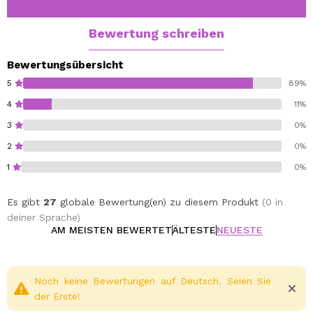
Bewertung schreiben
Bewertungsübersicht
5
89%
4
11%
3
0%
2
0%
1
0%
Es gibt
27
globale Bewertung(en) zu diesem Produkt
(0 in
deiner Sprache)
AM MEISTEN BEWERTET
ÄLTESTE
NEUESTE
Noch keine Bewertungen auf Deutsch. Seien Sie
der Erste!