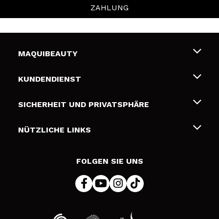
ZAHLUNG
MAQUIBEAUTY
Über uns
KUNDENDIENST
Beschäftigung
Liefer- und Versandkosten
SICHERHEIT UND PRIVATSPHÄRE
Geschenkkarten
Widerruf / Rücksendungen
Bedingungen und Datenschutz
NÜTZLICHE LINKS
Zahlung
Datenschutzrichtlinie
Kontakt
Cookies Policy
FOLGEN SIE UNS
Online Streitschlichtung (ODR)