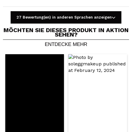
27 Bewertung(en) in anderen Sprachen anzeigen
MÖCHTEN SIE DIESES PRODUKT IN AKTION
SEHEN?
ENTDECKE MEHR
Ein Video oder Foto teilen
Dein Video könnte das erste sein. Stell es dir vor...
Würden Sie diesen Kauf empfehlen?
Ja
Nein
5/5
SENDEN