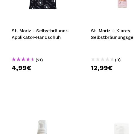
MAQUIFARMA
KOREA ZONE
TRAVEL SIZE
St. Moriz - Selbstbräuner-
St. Moriz – Klares
Applikator-Handschuh
Selbstbräunungsge
NATURE
(21)
(0)
SPECIALS
4,99€
12,99€
OUTLET
SIE SIND ZURÜCKGEKEHRT!
BALD VERFÜGBAR
BLOG