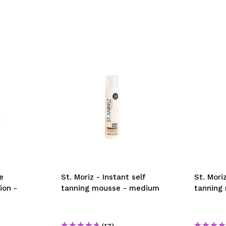
e
St. Moriz - Instant self
St. Mori
ion -
tanning mousse - medium
tanning
(17)