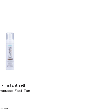
z - Instant self
 mousse Fast Tan
(11)