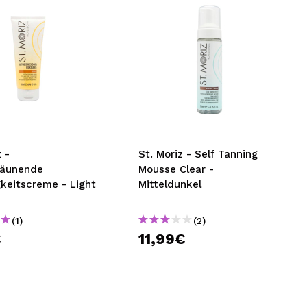
z -
St. Moriz - Self Tanning
räunende
Mousse Clear -
keitscreme - Light
Mitteldunkel
(1)
(2)
€
11,99€