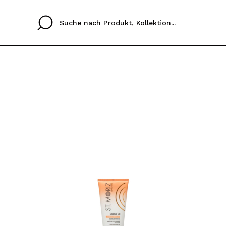
Cristina
Antonia
Ines
Ich habe hier kein K
SPRACHE
ez que
Buena experiencia
Muy bien
Spedizi
ICH M
ALEMAN
ESPAÑOL
eriencia
imballa
ajería.
elegan
REGIS
colori sc
Durch die Erstellung e
Einkäufe schnell tätig