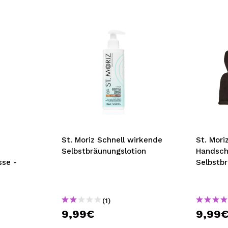
St. Moriz Schnell wirkende
St. Mori
Selbstbräunungslotion
Handsch
sse -
Selbstb
(1)
9,99€
9,99