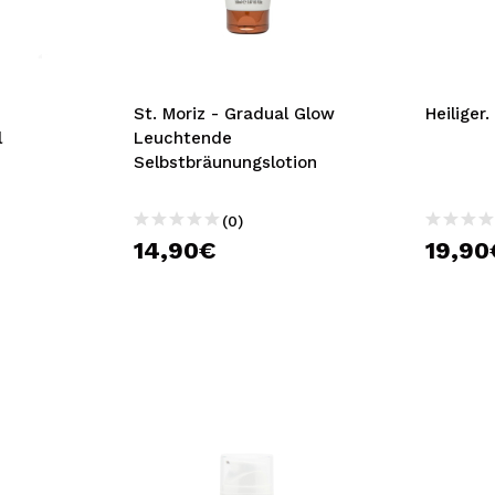
bisherigen Vorgänge ei
BE
St. Moriz - Gradual Glow
Heiliger
l
Leuchtende
Selbstbräunungslotion
(0)
14,90€
19,90