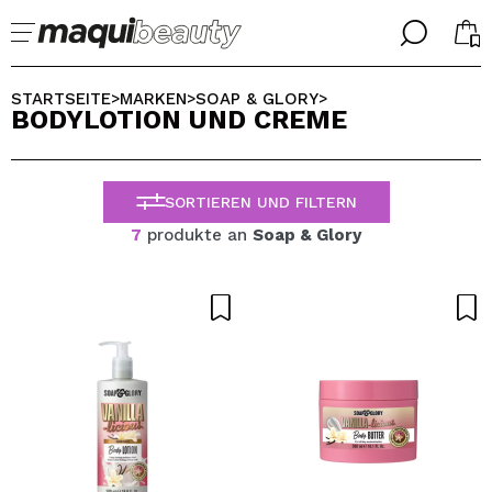
╳
╳
WÄHLE DEINE SPRACHE
STARTSEITE
MARKEN
SOAP & GLORY
>
>
>
BODYLOTION UND CREME
Ich bin bereits #maquilover, ich habe ein Konto
WILLKOMMEN!
ALEMAN
ESPAÑOL
SORTIEREN UND FILTERN
ENGLISH
FRANCES
7
produkte an
Soap & Glory
ITALIANO
PORTUGUESE
Passwort vergessen?
Ich habe hier kein Konto