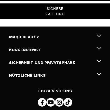
SICHERE
ZAHLUNG
MAQUIBEAUTY
Über uns
KUNDENDIENST
Beschäftigung
Liefer- und Versandkosten
SICHERHEIT UND PRIVATSPHÄRE
Geschenkkarten
Widerruf / Rücksendungen
Bedingungen und Datenschutz
NÜTZLICHE LINKS
Zahlung
Datenschutzrichtlinie
Kontakt
Cookies Policy
FOLGEN SIE UNS
Online Streitschlichtung (ODR)