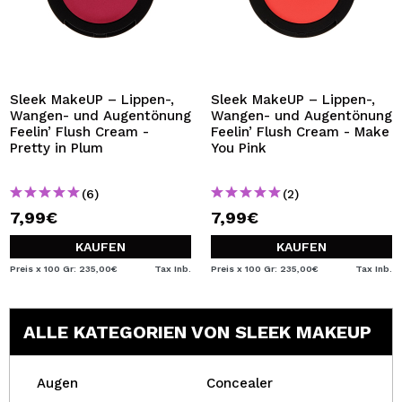
Sleek MakeUP – Lippen-,
Sleek MakeUP – Lippen-,
Wangen- und Augentönung
Wangen- und Augentönung
Feelin’ Flush Cream -
Feelin’ Flush Cream - Make
Pretty in Plum
You Pink
(6)
(2)
7,99€
7,99€
KAUFEN
KAUFEN
Preis x 100 Gr: 235,00€
Tax Inb.
Preis x 100 Gr: 235,00€
Tax Inb.
ALLE KATEGORIEN VON SLEEK MAKEUP
Augen
Concealer