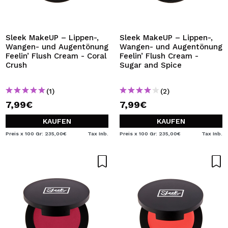
ICH MÖCHTE MICH
REGISTRIEREN
Durch die Erstellung eines Kontos bei Maquillalia.de
Sleek MakeUP – Lippen-,
Sleek MakeUP – Lippen-,
können Sie Ihre Einkäufe schnell tätigen, den Status Ihrer
Wangen- und Augentönung
Wangen- und Augentönung
Bestellungen überprüfen und Ihre bisherigen Vorgänge
Feelin’ Flush Cream - Coral
Feelin’ Flush Cream -
einsehen.
Crush
Sugar and Spice
(1)
(2)
BENUTZERKONTO ERSTELLEN
7,99€
7,99€
KAUFEN
KAUFEN
Preis x 100 Gr: 235,00€
Tax Inb.
Preis x 100 Gr: 235,00€
Tax Inb.