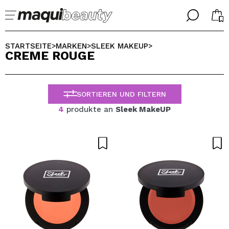
╳
╳
WÄHLE DEINE SPRACHE
STARTSEITE
MARKEN
SLEEK MAKEUP
>
>
>
CREME ROUGE
Ich bin bereits #maquilover, ich habe ein Konto
WILLKOMMEN!
ALEMAN
ESPAÑOL
SORTIEREN UND FILTERN
ENGLISH
FRANCES
4
produkte an
Sleek MakeUP
ITALIANO
PORTUGUESE
Passwort vergessen?
Ich habe hier kein Konto