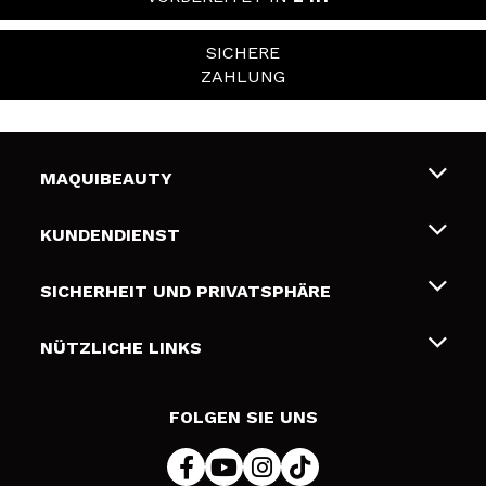
SICHERE
ZAHLUNG
MAQUIBEAUTY
Über uns
KUNDENDIENST
Beschäftigung
Liefer- und Versandkosten
SICHERHEIT UND PRIVATSPHÄRE
Geschenkkarten
Widerruf / Rücksendungen
Bedingungen und Datenschutz
NÜTZLICHE LINKS
Zahlung
Datenschutzrichtlinie
Kontakt
Cookies Policy
FOLGEN SIE UNS
Online Streitschlichtung (ODR)