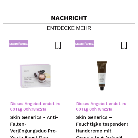
ICH MÖCHTE MICH
REGISTRIEREN
NACHRICHT
Durch die Erstellung eines Kontos bei Maquillalia.de
ENTDECKE MEHR
können Sie Ihre Einkäufe schnell tätigen, den Status Ihrer
Bestellungen überprüfen und Ihre bisherigen Vorgänge
einsehen.
Maquifarma
Maquifarma
BENUTZERKONTO ERSTELLEN
Dieses Angebot endet in:
Dieses Angebot endet in:
00
Tag
00
h
:
18
m
:
20
s
00
Tag
00
h
:
18
m
:
20
s
Skin Generics - Anti-
Skin Generics –
Falten-
Feuchtigkeitsspendende
Verjüngungsduo Pro-
Handcreme mit
Youth Boost Duo
Osmo'city + Arganöl