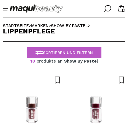
╳
╳
WÄHLE DEINE SPRACHE
STARTSEITE
MARKEN
SHOW BY PASTEL
>
>
>
LIPPENPFLEGE
Ich bin bereits #maquilover, ich habe ein Konto
WILLKOMMEN!
ALEMAN
ESPAÑOL
SORTIEREN UND FILTERN
ENGLISH
FRANCES
10
produkte an
Show By Pastel
ITALIANO
PORTUGUESE
Passwort vergessen?
Ich habe hier kein Konto