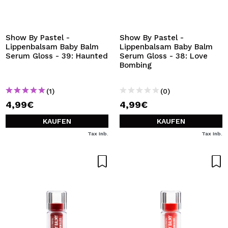
ICH MÖCHTE MICH
REGISTRIEREN
Durch die Erstellung eines Kontos bei Maquillalia.de
Show By Pastel -
Show By Pastel -
können Sie Ihre Einkäufe schnell tätigen, den Status Ihrer
Lippenbalsam Baby Balm
Lippenbalsam Baby Balm
Bestellungen überprüfen und Ihre bisherigen Vorgänge
Serum Gloss - 39: Haunted
Serum Gloss - 38: Love
einsehen.
Bombing
(1)
(0)
BENUTZERKONTO ERSTELLEN
4,99€
4,99€
KAUFEN
KAUFEN
Tax Inb.
Tax Inb.