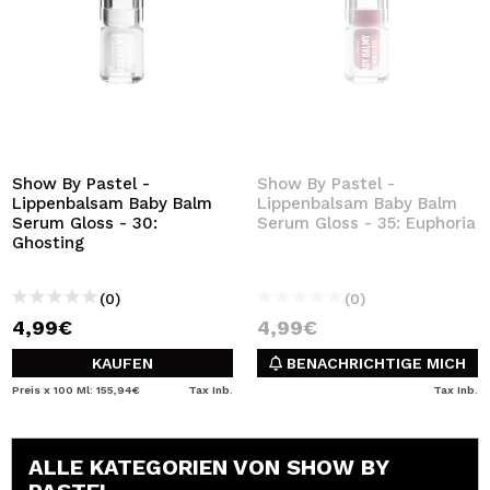
Show By Pastel -
Show By Pastel -
Lippenbalsam Baby Balm
Lippenbalsam Baby Balm
Serum Gloss - 30:
Serum Gloss - 35: Euphoria
Ghosting
(0)
(0)
4,99€
4,99€
KAUFEN
BENACHRICHTIGE MICH
Preis x 100 Ml: 155,94€
Tax Inb.
Tax Inb.
ALLE KATEGORIEN VON SHOW BY