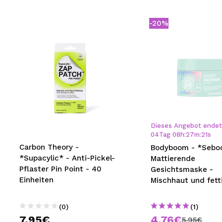
-20%
Dieses Angebot endet 
04
Tag
08
h
:
27
m
:
21
s
Carbon Theory -
Bodyboom - *Sebo
*Supacylic* - Anti-Pickel-
Mattierende
Pflaster Pin Point - 40
Gesichtsmaske -
Einheiten
Mischhaut und fett
(0)
(1)
7,95€
4,76€
5,95€