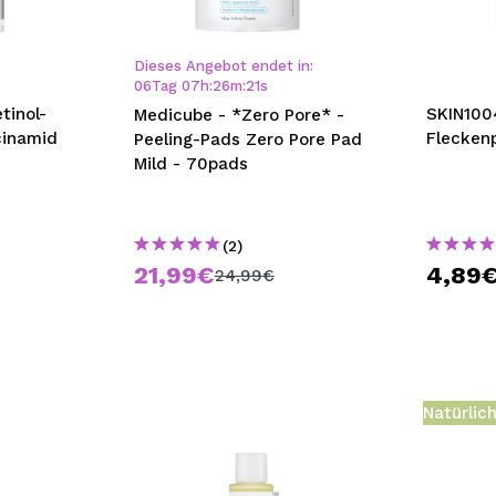
bisherigen Vorgänge ei
Dieses Angebot endet in:
06
Tag
07
h
:
26
m
:
21
s
BE
tinol-
SKIN1004
Medicube - *Zero Pore* -
cinamid
Fleckenp
Peeling-Pads Zero Pore Pad
Mild - 70pads
(2)
21,99€
4,89
24,99€
Natürlic