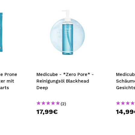
ne Prone
Medicube - *Zero Pore* -
Medicub
ter mit
Reinigungsöl Blackhead
Schäum
arts
Deep
Gesichts
(2)
17,99€
14,99