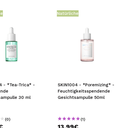
he
Natürliche
e
 - *Tea-Trica* -
SKIN1004 - *Poremizing* -
ende
Feuchtigkeitsspendende
sampulle 30 ml
Gesichtsampulle 50ml
(0)
(1)
€
13,99€