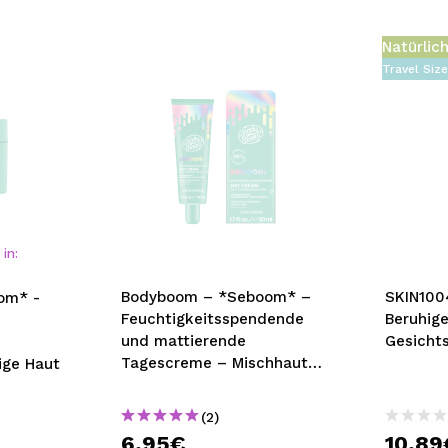
Natürlic
Travel Siz
in:
Bodyboom – *Seboom* –
SKIN1004
om* -
Feuchtigkeitsspendende
Beruhig
und mattierende
Gesicht
Tagescreme – Mischhaut
ige Haut
und fettige Haut
(2)
6,95€
10,89