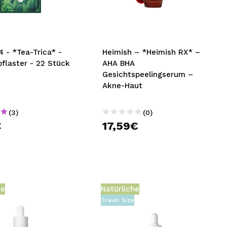
nsehen.
NUTZERKONTO ERSTELLEN
 - *Tea-Trica* -
Heimish – *Heimish RX* –
flaster - 22 Stück
AHA BHA
Gesichtspeelingserum –
Akne-Haut
(3)
(0)
€
17,59€
he
Natürliche
Travel Size