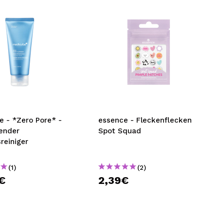
e - *Zero Pore* -
essence - Fleckenflecken
ender
Spot Squad
reiniger
(1)
(2)
€
2,39€