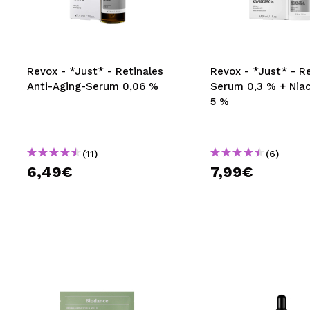
MAQUIFARMA
KOREA ZONE
TRAVEL SIZE
Revox - *Just* - Retinales
Revox - *Just* - Re
Anti-Aging-Serum 0,06 %
Serum 0,3 % + Nia
NATURE
5 %
SPECIALS
(11)
(6)
OUTLET
6,49€
7,99€
SIE SIND ZURÜCKGEKEHRT!
BALD VERFÜGBAR
BLOG