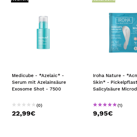
Medicube - *Azelaic* -
Iroha Nature - *Ac
Serum mit Azelainsäure
Skin* - Pickelpflas
Exosome Shot - 7500
Salicylsäure Microd
(0)
(1)
22,99€
9,95€