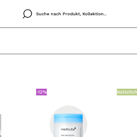
Cristina
Antonia
Ines
Ich habe hier kein K
SPRACHE
ez que
Buena experiencia
Muy bien
Spedizi
ICH M
ALEMAN
ESPAÑOL
eriencia
imballa
-12%
Natürlic
ajería.
elegan
REGIS
colori sc
Durch die Erstellung e
Einkäufe schnell tätig