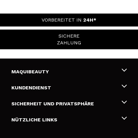
VORBEREITET IN
24H*
SICHERE
ZAHLUNG
MAQUIBEAUTY
Über uns
KUNDENDIENST
Beschäftigung
Liefer- und Versandkosten
SICHERHEIT UND PRIVATSPHÄRE
Geschenkkarten
Widerruf / Rücksendungen
Bedingungen und Datenschutz
NÜTZLICHE LINKS
Zahlung
Datenschutzrichtlinie
Kontakt
Cookies Policy