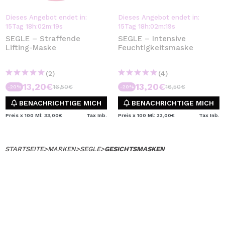
Dieses Angebot endet in:
Dieses Angebot endet in:
15
Tag
18
h
:
02
m
:
19
s
15
Tag
18
h
:
02
m
:
19
s
SEGLE – Straffende
SEGLE – Intensive
Lifting-Maske
Feuchtigkeitsmaske
(2)
(4)
13,20€
13,20€
16,50€
16,50€
-20%
-20%
BENACHRICHTIGE MICH
BENACHRICHTIGE MICH
Preis x 100 Ml: 33,00€
Tax Inb.
Preis x 100 Ml: 33,00€
Tax Inb.
STARTSEITE
>
MARKEN
>
SEGLE
>
GESICHTSMASKEN