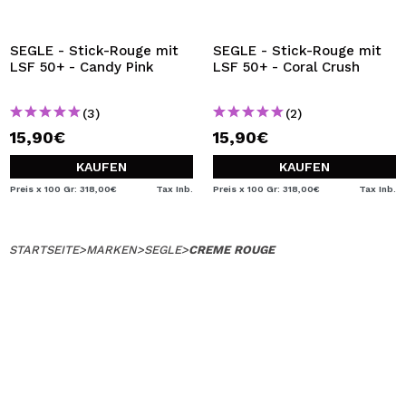
SEGLE - Stick-Rouge mit
SEGLE - Stick-Rouge mit
LSF 50+ - Candy Pink
LSF 50+ - Coral Crush
(3)
(2)
15,90€
15,90€
KAUFEN
KAUFEN
Preis x 100 Gr: 318,00€
Tax Inb.
Preis x 100 Gr: 318,00€
Tax Inb.
STARTSEITE
>
MARKEN
>
SEGLE
>
CREME ROUGE