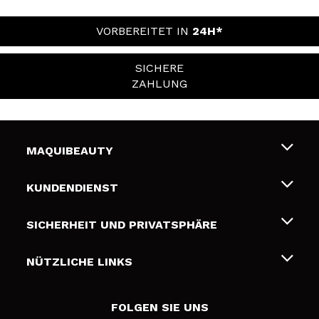
VORBEREITET IN
24H*
SICHERE
ZAHLUNG
MAQUIBEAUTY
Über uns
KUNDENDIENST
Beschäftigung
Liefer- und Versandkosten
SICHERHEIT UND PRIVATSPHÄRE
Geschenkkarten
Widerruf / Rücksendungen
Bedingungen und Datenschutz
NÜTZLICHE LINKS
Zahlung
Datenschutzrichtlinie
Kontakt
Cookies Policy
FOLGEN SIE UNS