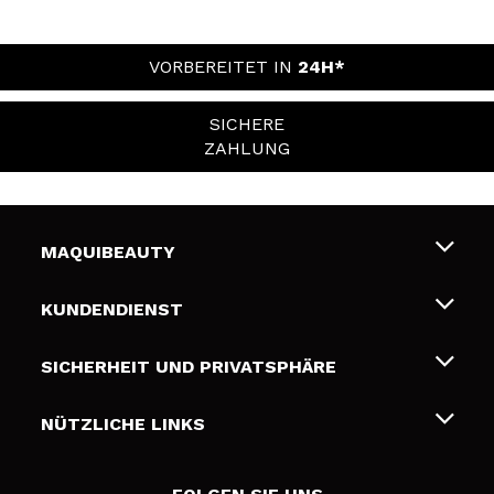
VORBEREITET IN
24H*
SICHERE
ZAHLUNG
MAQUIBEAUTY
Über uns
KUNDENDIENST
Beschäftigung
Liefer- und Versandkosten
SICHERHEIT UND PRIVATSPHÄRE
Geschenkkarten
Widerruf / Rücksendungen
Bedingungen und Datenschutz
NÜTZLICHE LINKS
Zahlung
Datenschutzrichtlinie
Kontakt
Cookies Policy