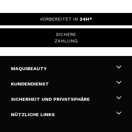
VORBEREITET IN
24H*
SICHERE
ZAHLUNG
MAQUIBEAUTY
Über uns
KUNDENDIENST
Beschäftigung
Liefer- und Versandkosten
SICHERHEIT UND PRIVATSPHÄRE
Geschenkkarten
Widerruf / Rücksendungen
Bedingungen und Datenschutz
NÜTZLICHE LINKS
Zahlung
Datenschutzrichtlinie
Kontakt
Cookies Policy