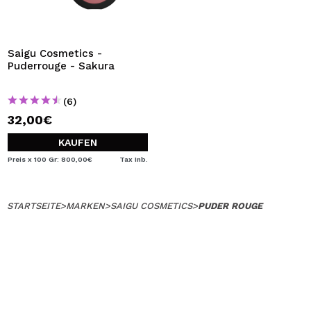
Saigu Cosmetics -
Puderrouge - Sakura
(6)
32,00€
KAUFEN
Preis x 100 Gr: 800,00€
Tax Inb.
STARTSEITE
>
MARKEN
>
SAIGU COSMETICS
>
PUDER ROUGE