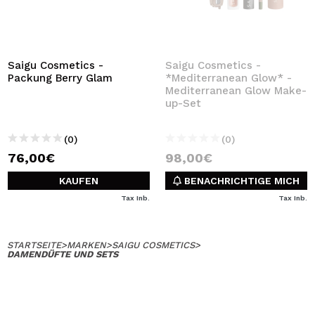
Saigu Cosmetics -
Saigu Cosmetics -
Packung Berry Glam
*Mediterranean Glow* -
Mediterranean Glow Make-
up-Set
(0)
(0)
76,00€
98,00€
KAUFEN
BENACHRICHTIGE MICH
Tax Inb.
Tax Inb.
STARTSEITE
>
MARKEN
>
SAIGU COSMETICS
>
DAMENDÜFTE UND SETS