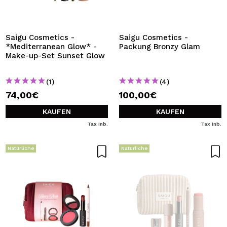
ICH MÖCHTE MICH
REGISTRIEREN
Durch die Erstellung eines Kontos bei Maquillalia.de
Saigu Cosmetics -
Saigu Cosmetics -
können Sie Ihre Einkäufe schnell tätigen, den Status Ihrer
*Mediterranean Glow* -
Packung Bronzy Glam
Bestellungen überprüfen und Ihre bisherigen Vorgänge
Make-up-Set Sunset Glow
einsehen.
(1)
(4)
74,00€
100,00€
BENUTZERKONTO ERSTELLEN
KAUFEN
KAUFEN
Tax Inb.
Tax Inb.
Natürliche
Natürliche