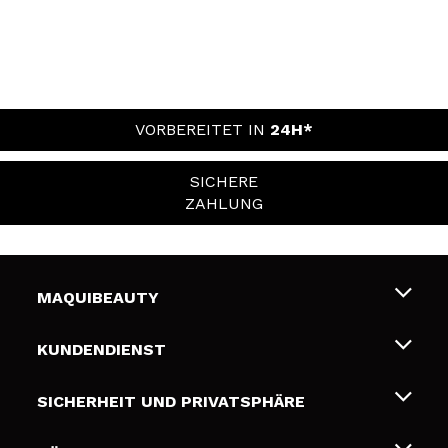
VORBEREITET IN
24H*
SICHERE
ZAHLUNG
MAQUIBEAUTY
Über uns
KUNDENDIENST
Beschäftigung
Liefer- und Versandkosten
SICHERHEIT UND PRIVATSPHÄRE
Geschenkkarten
Widerruf / Rücksendungen
Bedingungen und Datenschutz