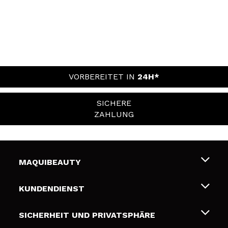
VORBEREITET IN
24H*
SICHERE
ZAHLUNG
MAQUIBEAUTY
Über uns
KUNDENDIENST
Beschäftigung
Liefer- und Versandkosten
SICHERHEIT UND PRIVATSPHÄRE
Geschenkkarten
Widerruf / Rücksendungen