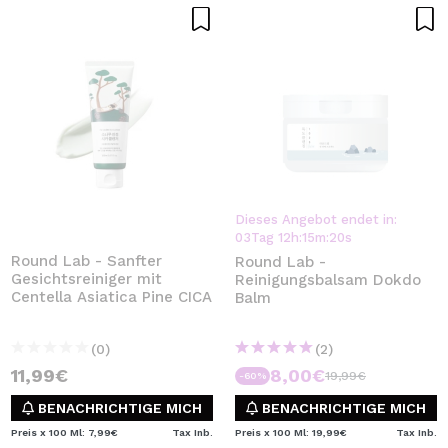
Dieses Angebot endet in:
03
Tag
12
h
:
15
m
:
20
s
Round Lab - Sanfter
Round Lab -
Gesichtsreiniger mit
Reinigungsbalsam Dokdo
Centella Asiatica Pine CICA
Balm
(0)
(2)
11,99€
8,00€
19,99€
-60%
BENACHRICHTIGE MICH
BENACHRICHTIGE MICH
Preis x 100 Ml: 7,99€
Tax Inb.
Preis x 100 Ml: 19,99€
Tax Inb.