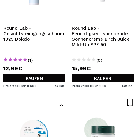
Round Lab -
Round Lab -
Gesichtsreinigungsschaum
Feuchtigkeitsspendende
1025 Dokdo
Sonnencreme Birch Juice
Mild-Up SPF 50
(1)
(0)
12,99€
15,99€
KAUFEN
KAUFEN
Preis x 100 Ml: 8,66€
Tax Inb.
Preis x 100 Ml: 31,98€
Tax Inb.