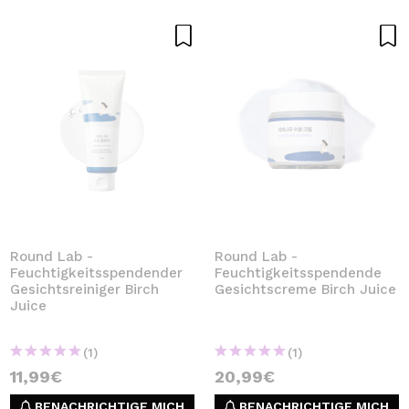
Round Lab -
Round Lab -
Feuchtigkeitsspendender
Feuchtigkeitsspendende
Gesichtsreiniger Birch
Gesichtscreme Birch Juice
Juice
(1)
(1)
11,99€
20,99€
BENACHRICHTIGE MICH
BENACHRICHTIGE MICH