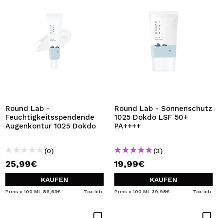
Round Lab -
Round Lab - Sonnenschutz
Feuchtigkeitsspendende
1025 Dokdo LSF 50+
Augenkontur 1025 Dokdo
PA++++
(0)
(3)
25,99€
19,99€
KAUFEN
KAUFEN
Preis x 100 Ml: 86,63€
Tax Inb.
Preis x 100 Ml: 39,98€
Tax Inb.