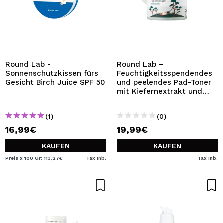
Round Lab -
Round Lab –
Sonnenschutzkissen fürs
Feuchtigkeitsspendendes
Gesicht Birch Juice SPF 50
und peelendes Pad-Toner
mit Kiefernextrakt und
CICA – Für empfindliche
Haut
(1)
(0)
16,99€
19,99€
KAUFEN
KAUFEN
Preis x 100 Gr: 113,27€
Tax Inb.
Tax Inb.