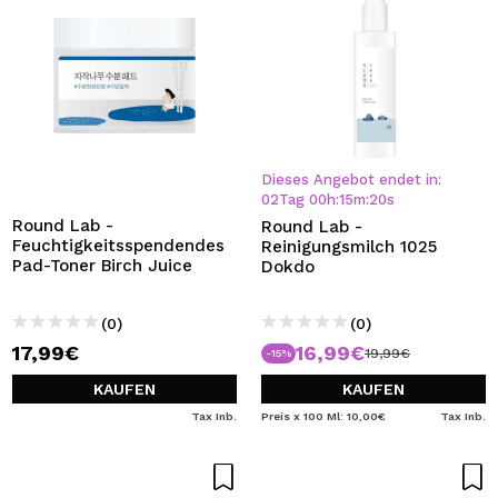
Dieses Angebot endet in:
02
Tag
00
h
:
15
m
:
20
s
Round Lab -
Round Lab -
Feuchtigkeitsspendendes
Reinigungsmilch 1025
Pad-Toner Birch Juice
Dokdo
(0)
(0)
17,99€
16,99€
19,99€
-15%
KAUFEN
KAUFEN
Tax Inb.
Preis x 100 Ml: 10,00€
Tax Inb.