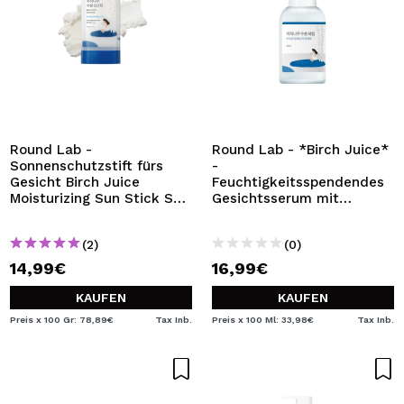
Round Lab -
Round Lab - *Birch Juice*
Sonnenschutzstift fürs
-
Gesicht Birch Juice
Feuchtigkeitsspendendes
Moisturizing Sun Stick SPF
Gesichtsserum mit
50+ PA++++
Birkensaft
(2)
(0)
14,99€
16,99€
KAUFEN
KAUFEN
Preis x 100 Gr: 78,89€
Tax Inb.
Preis x 100 Ml: 33,98€
Tax Inb.