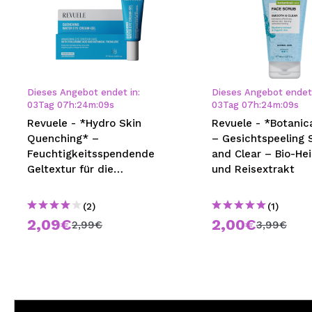
Dieses Angebot endet in:
Dieses Angebot endet 
03
Tag
07
h
:
24
m
:
09
s
03
Tag
07
h
:
24
m
:
09
s
Revuele - *Hydro Skin
Revuele - *Botanic
Quenching* –
– Gesichtspeeling
Feuchtigkeitsspendende
and Clear – Bio-He
Geltextur für die
und Reisextrakt
Augenkontur
(2)
(1)
2,09€
2,00€
2,99€
3,99€