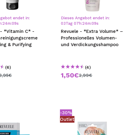
nsehen.
gebot endet in:
Dieses Angebot endet in:
h
:
24
m
:
09
s
03
Tag
07
h
:
24
m
:
09
s
NUTZERKONTO ERSTELLEN
- *Vitamin C* -
Revuele - *Extra Volume* –
sreinigungscreme
Professionelles Volumen-
ing & Purifying
und Verdickungsshampoo
(6)
(4)
1,50€
3,95€
2,99€
-30%
Outlet