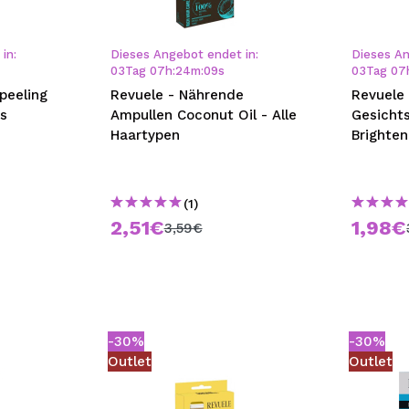
bisherigen Vorgänge ei
in:
Dieses Angebot endet in:
Dieses An
03
Tag
07
h
:
24
m
:
09
s
03
Tag
07
BE
peeling
Revuele - Nährende
Revuele 
as
Ampullen Coconut Oil - Alle
Gesicht
Haartypen
Brighten
(1)
2,51€
1,98€
3,59€
-30%
-30%
Outlet
Outlet