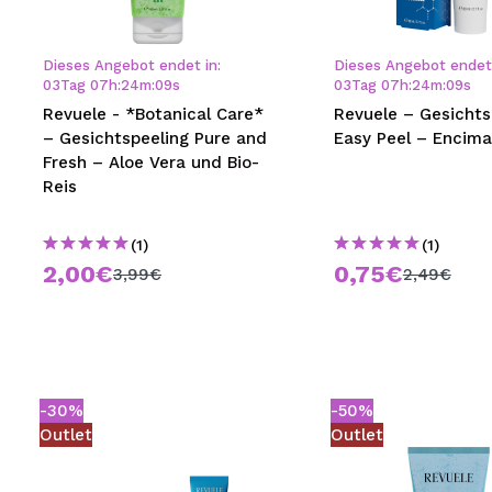
MAQUIFARMA
KOREA ZONE
Dieses Angebot endet in:
Dieses Angebot endet 
03
Tag
07
h
:
24
m
:
09
s
03
Tag
07
h
:
24
m
:
09
s
TRAVEL SIZE
Revuele - *Botanical Care*
Revuele – Gesichts
– Gesichtspeeling Pure and
Easy Peel – Encim
NATURE
Fresh – Aloe Vera und Bio-
Reis
SPECIALS
(1)
(1)
OUTLET
2,00€
0,75€
3,99€
2,49€
SIE SIND ZURÜCKGEKEHRT!
BALD VERFÜGBAR
BLOG
-30%
-50%
Outlet
Outlet