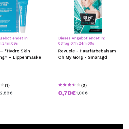
gebot endet in:
Dieses Angebot endet in:
h
:
24
m
:
09
s
03
Tag
07
h
:
24
m
:
09
s
 – *Hydro Skin
Revuele - Haarfärbebalsam
ng* – Lippenmaske
Oh My Gorg - Smaragd
(1)
(3)
€
0,70€
2,89€
1,00€