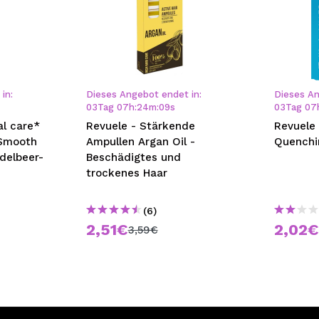
in:
Dieses Angebot endet in:
Dieses An
03
Tag
07
h
:
24
m
:
09
s
03
Tag
07
al care*
Revuele - Stärkende
Revuele
 Smooth
Ampullen Argan Oil -
Quenchi
idelbeer-
Beschädigtes und
trockenes Haar
(6)
2,51€
2,02
3,59€