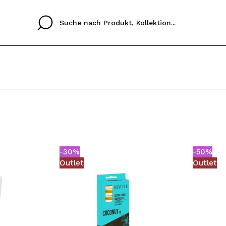
Cristina
Antonia
Ines
Ich habe hier kein K
SPRACHE
ez que
Buena experiencia
Muy bien
Spedizi
ICH M
ALEMAN
ESPAÑOL
eriencia
imballa
-30%
-50%
ajería.
elegan
REGIS
Outlet
Outlet
colori sc
Durch die Erstellung e
Einkäufe schnell tätig