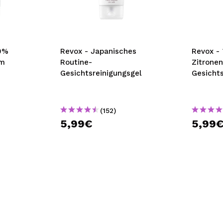
bisherigen Vorgänge ei
BE
20%
Revox - Japanisches
Revox - 
um
Routine-
Zitronen
Gesichtsreinigungsgel
Gesichts
(152)
5,99€
5,99