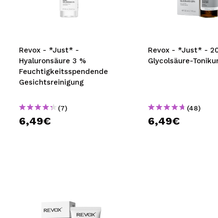
MAQUIFARMA
KOREA ZONE
TRAVEL SIZE
Revox - *Just* -
Revox - *Just* - 
Hyaluronsäure 3 %
Glycolsäure-Tonik
NATURE
Feuchtigkeitsspendende
Gesichtsreinigung
SPECIALS
(7)
(48)
OUTLET
6,49€
6,49€
SIE SIND ZURÜCKGEKEHRT!
BALD VERFÜGBAR
BLOG