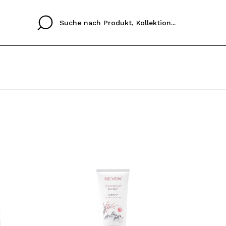
Cristina
Antonia
Ines
Ich habe hier kein K
SPRACHE
ez que
Buena experiencia
Muy bien
Spedizi
ICH M
ALEMAN
ESPAÑOL
eriencia
imballa
ajería.
elegan
REGIS
colori sc
Durch die Erstellung e
Einkäufe schnell tätig