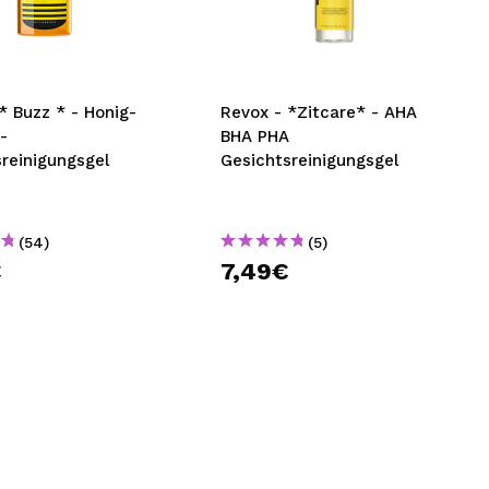
nsehen.
NUTZERKONTO ERSTELLEN
* Buzz * - Honig-
Revox - *Zitcare* - AHA
-
BHA PHA
reinigungsgel
Gesichtsreinigungsgel
(54)
(5)
€
7,49€