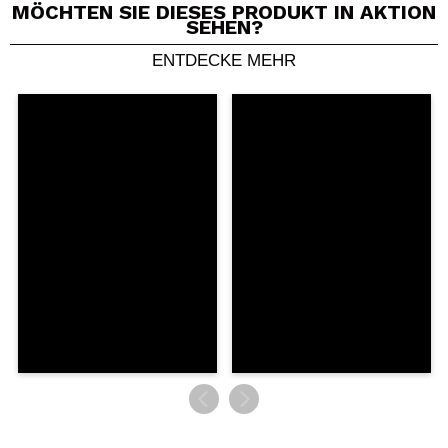
MÖCHTEN SIE DIESES PRODUKT IN AKTION
SEHEN?
ENTDECKE MEHR
Ein Video oder Foto teilen
Dein Video könnte das erste sein. Stell es dir vor...
Würden Sie diesen Kauf empfehlen?
Ja
Nein
5/5
SENDEN