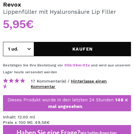
ICH MÖCHTE MICH
Revox
REGISTRIEREN
Lippenfüller mit Hyaluronsäure Lip Filler
5,95€
Durch die Erstellung eines Kontos bei Maquillalia.de
können Sie Ihre Einkäufe schnell tätigen, den Status Ihrer
Bestellungen überprüfen und Ihre bisherigen Vorgänge
einsehen.
KAUFEN
BENUTZERKONTO ERSTELLEN
Bestätigen Sie Ihre Bestellung vor
05
h
:
59
m
:
02
s
und wird aus unserem
Lager
heute
versendet werden
17 Kommentar(e) /
Hinterlasse einen
Kommentar
Dieses Produkt wurde in den letzten 24 Stunden
146
mal angesehen
.
Inhalt: 12.00 ml
Preis x 100 Ml: 49,58€
Haben Sie eine Frage?
Wir helfen Ihnen
hier