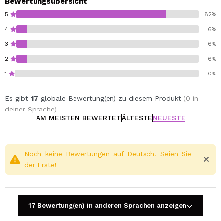
Produkt für die tägliche Anwendung geeignet.
Bewertungsübersicht
5
82%
4
6%
3
6%
2
6%
1
0%
Es gibt
17
globale Bewertung(en) zu diesem Produkt
(0 in
deiner Sprache)
AM MEISTEN BEWERTET
ÄLTESTE
NEUESTE
Noch keine Bewertungen auf Deutsch. Seien Sie
der Erste!
17 Bewertung(en) in anderen Sprachen anzeigen