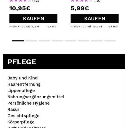
(12)
(15)
10,95€
5,99€
KAUFEN
KAUFEN
Preis x 100 Ml: 4,21€
Tax Inb.
Preis x 100 Ml: 19,97€
Tax Inb.
PFLEGE
Baby und Kind
Haarentfernung
Lippenpflege
Nahrungsergänzungsmittel
Persönliche Hygiene
Rasur
Gesichtspflege
Körperpflege