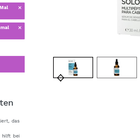
bisherigen Vorgänge ei
 Mal
 mal
BE
ten
iert, das
hilft bei