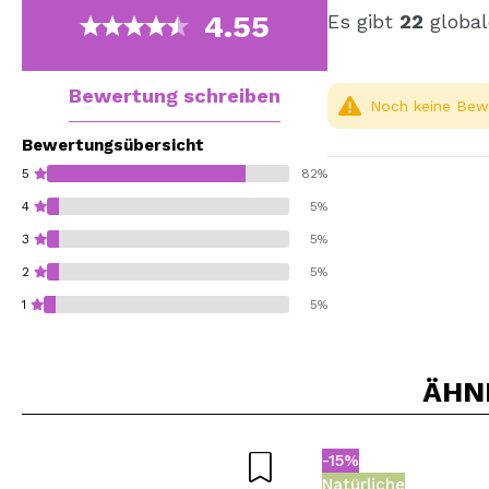
4.55
Es gibt
22
global
Bewertung schreiben
Noch keine Bewe
Bewertungsübersicht
5
82%
4
5%
3
5%
2
5%
1
5%
ÄHN
Würden Sie diesen 
-15%
SEN
Natürliche