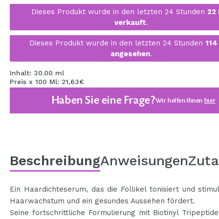
MAQUIFARMA
Dieses Produkt wurde in den letzten 24 Stunden
22
verkauft
.
KOREA ZONE
Dieses Produkt wurde in den letzten 24 Stunden
114
TRAVEL SIZE
angesehen
.
NATURE
Inhalt: 30.00 ml
Preis x 100 Ml: 21,63€
Haben Sie eine Frage?
SPECIALS
Wir helfen Ihnen
hier
OUTLET
SIE SIND ZURÜCKGEKEHRT!
BALD VERFÜGBAR
Beschreibung
Anweisungen
Zuta
BLOG
Ein Haardichteserum, das die Follikel tonisiert und stimul
Haarwachstum und ein gesundes Aussehen fördert.
Seine fortschrittliche Formulierung mit Biotinyl Tripeptide 