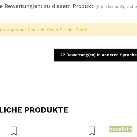
e Bewertung(en) zu diesem Produkt
(0 in deiner Sprache
rtungen auf Deutsch. Seien Sie der Erste!
22 Bewertung(en) in anderen Sprache
Ein Video oder Foto teilen
Dein Video könnte das erste sein. Stell es dir vor...
LICHE PRODUKTE
5/
Kauf empfehlen?
Ja
Nein
Natürliche
DEN