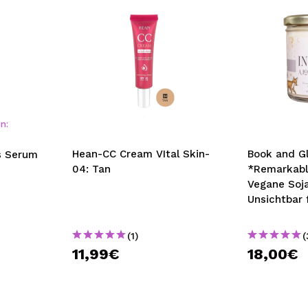
n:
Hean-CC Cream VItal Skin-
Book and G
s Serum
04: Tan
*Remarkabl
Vegane Soja
Unsichtbar 
(1)
(
11,99€
18,00€