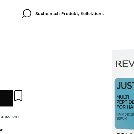
Cristina
Antonia
Ines
Ich habe hier kein K
SPRACHE
ez que
Buena experiencia
Muy bien
Spedizi
ICH M
ALEMAN
ESPAÑOL
eriencia
imballa
ajería.
elegan
REGIS
colori sc
s unserem
Durch die Erstellung e
ar
Einkäufe schnell tätig