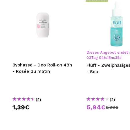
Dieses Angebot endet i
03
Tag
04
h
:
18
m
:
38
s
Byphasse - Deo Roll-on 48h
Fluff - Zweiphasige
- Rosée du matin
- Sea
(2)
(2)
1,39€
5,94€
6,99€