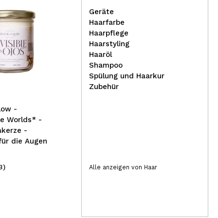
Geräte
Haarfarbe
Haarpflege
Die
04
T
Eigshow -
Haarstyling
Flachkonturpinsel F623
Lol
Haaröl
pfl
Shampoo
Po
Spülung und Haarkur
Zubehür
low -
e Worlds* -
kerze -
für die Augen
3)
(2)
Alle anzeigen von Haar
4,29€
8,