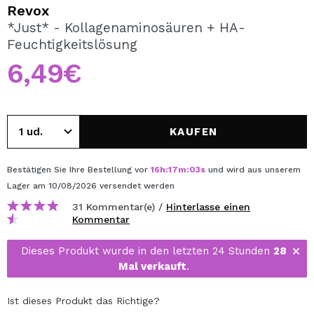
ICH MÖCHTE MICH
Revox
REGISTRIEREN
*Just* - Kollagenaminosäuren + HA-
Feuchtigkeitslösung
Durch die Erstellung eines Kontos bei Maquillalia.de
können Sie Ihre Einkäufe schnell tätigen, den Status Ihrer
6,49€
Bestellungen überprüfen und Ihre bisherigen Vorgänge
einsehen.
KAUFEN
BENUTZERKONTO ERSTELLEN
Bestätigen Sie Ihre Bestellung vor
16
h
:
17
m
:
03
s
und wird aus unserem
Lager
am 10/08/2026
versendet werden
31 Kommentar(e) /
Hinterlasse einen
Kommentar
Dieses Produkt wurde in den letzten 24 Stunden
28
Mal verkauft
.
Ist dieses Produkt das Richtige?