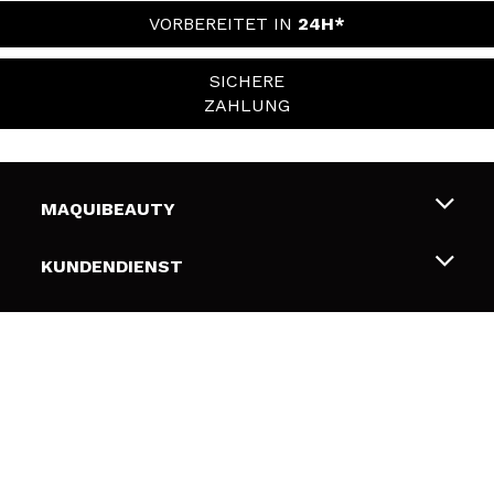
VORBEREITET IN
24H*
SICHERE
ZAHLUNG
MAQUIBEAUTY
Über uns
KUNDENDIENST
Beschäftigung
Liefer- und Versandkosten
SICHERHEIT UND PRIVATSPHÄRE
Geschenkkarten
Widerruf / Rücksendungen
Bedingungen und Datenschutz
NÜTZLICHE LINKS
Zahlung
Datenschutzrichtlinie
Kontakt
Cookies Policy
FOLGEN SIE UNS
Online Streitschlichtung (ODR)