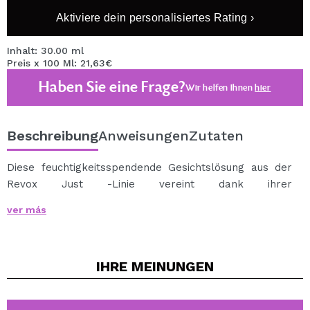
Aktiviere dein personalisiertes Rating ›
Inhalt: 30.00 ml
Preis x 100 Ml: 21,63€
Haben Sie eine Frage?
Wir helfen Ihnen
hier
Beschreibung
Anweisungen
Zutaten
Diese feuchtigkeitsspendende Gesichtslösung aus der
Revox Just -Linie vereint dank ihrer
feuchtigkeitsspendenden Inhaltsstoffe wie Kollagen,
ver más
Allantoin, Harnstoff und Hyaluronsäure mehrere
Vorteile.
Kollagen mit niedrigem Molekulargewicht dringt tief in
IHRE
MEINUNGEN
die Haut ein und erhöht deren Feuchtigkeitsgehalt.
Dieser feuchtigkeitsspendende Komplex wirkt tief und
reduziert feine Linien für sichtbar verjüngte Haut.