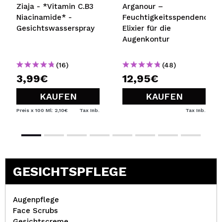
Ziaja - *Vitamin C.B3
Arganour –
Niacinamide* -
Feuchtigkeitsspendendes
Gesichtswasserspray
Elixier für die
Augenkontur
(16)
(48)
3,99€
12,95€
KAUFEN
KAUFEN
Preis x 100 Ml: 2,10€
Tax Inb.
Tax Inb.
GESICHTSPFLEGE
Augenpflege
Face Scrubs
Gesichtscreme