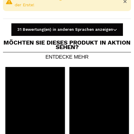
der Erste!
31 Bewertung(en) in anderen Sprachen anzeigen
MÖCHTEN SIE DIESES PRODUKT IN AKTION
SEHEN?
ENTDECKE MEHR
Ein Video oder Foto teilen
Dein Video könnte das erste sein. Stell es dir vor...
Würden Sie diesen Kauf empfehlen?
Ja
Nein
5/5
SENDEN