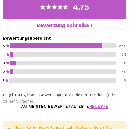
Dieses auf Kollagenaminosäuren und Hyaluronsäure
4.75
basierende Serum eignet sich zur Verringerung der
sichtbaren Zeichen des Alterns.
Bewertung schreiben
Bewertungsübersicht
5
87%
4
3%
3
6%
2
3%
1
0%
Es gibt
31
globale Bewertung(en) zu diesem Produkt
(0 in
deiner Sprache)
AM MEISTEN BEWERTET
ÄLTESTE
NEUESTE
Noch keine Bewertungen auf Deutsch. Seien Sie