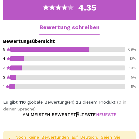
von feinen Linien und Falten.
4.35
Besonders geeignet für dehydrierte, müde und stumpfe
Haut.
Die Formel ist leicht und zieht schnell ein.
Bewertung schreiben
Bewertungsübersicht
5
69%
4
12%
3
10%
2
5%
1
5%
Es gibt
110
globale Bewertung(en) zu diesem Produkt
(0 in
deiner Sprache)
AM MEISTEN BEWERTET
ÄLTESTE
NEUESTE
Noch keine Bewertungen auf Deutsch. Seien Sie