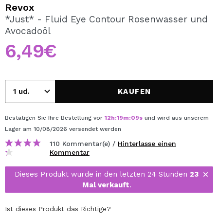
ICH MÖCHTE MICH
Revox
REGISTRIEREN
*Just* - Fluid Eye Contour Rosenwasser und
Avocadoöl
Durch die Erstellung eines Kontos bei Maquillalia.de
können Sie Ihre Einkäufe schnell tätigen, den Status Ihrer
6,49€
Bestellungen überprüfen und Ihre bisherigen Vorgänge
einsehen.
KAUFEN
BENUTZERKONTO ERSTELLEN
Bestätigen Sie Ihre Bestellung vor
12
h
:
19
m
:
08
s
und wird aus unserem
Lager
am 10/08/2026
versendet werden
110 Kommentar(e) /
Hinterlasse einen
Kommentar
Dieses Produkt wurde in den letzten 24 Stunden
23
Mal verkauft
.
Ist dieses Produkt das Richtige?