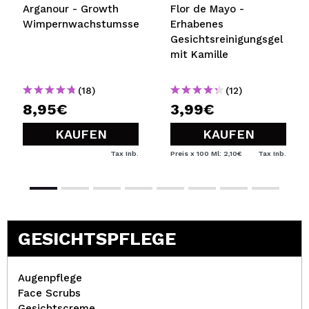
Arganour - Growth
Flor de Mayo -
Wimpernwachstumsserum
Erhabenes
Gesichtsreinigungsgel
mit Kamille
(18)
(12)
8,95€
3,99€
KAUFEN
KAUFEN
Tax Inb.
Preis x 100 Ml: 2,10€
Tax Inb.
GESICHTSPFLEGE
Augenpflege
Face Scrubs
Gesichtscreme