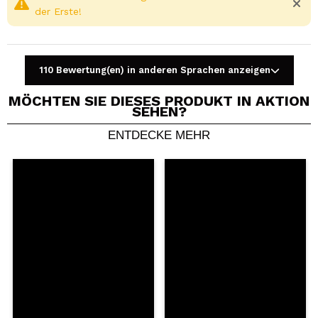
der Erste!
110 Bewertung(en) in anderen Sprachen anzeigen
MÖCHTEN SIE DIESES PRODUKT IN AKTION
SEHEN?
ENTDECKE MEHR
Ein Video oder Foto teilen
Dein Video könnte das erste sein. Stell es dir vor...
Würden Sie diesen Kauf empfehlen?
Ja
Nein
5/5
SENDEN