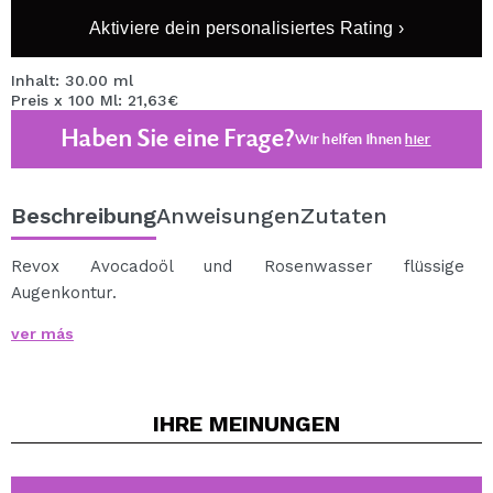
Aktiviere dein personalisiertes Rating ›
Inhalt: 30.00 ml
Preis x 100 Ml: 21,63€
Haben Sie eine Frage?
Wir helfen Ihnen
hier
Beschreibung
Anweisungen
Zutaten
Revox Avocadoöl und Rosenwasser flüssige
Augenkontur.
Diese super feuchtigkeitsspendende Augenpflegekontur
ver más
ist mit Rosenwasser, Sheabutter, Avocado und
Süßmandelöl angereichert.
Minimieren Sie das Auftreten von Augenringen und
IHRE
MEINUNGEN
reduzieren Sie Schwellungen und Zeichen des Alterns.
Diese Augenkontur spendet tiefe Feuchtigkeit, beruhigt
die Haut, wirkt antioxidativ und reduziert das Auftreten