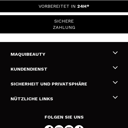
VORBEREITET IN
24H*
SICHERE
ZAHLUNG
MAQUIBEAUTY
Über uns
KUNDENDIENST
Beschäftigung
Liefer- und Versandkosten
SICHERHEIT UND PRIVATSPHÄRE
Geschenkkarten
Widerruf / Rücksendungen
Bedingungen und Datenschutz
NÜTZLICHE LINKS
Zahlung
Datenschutzrichtlinie
Kontakt
Cookies Policy
FOLGEN SIE UNS
Online Streitschlichtung (ODR)