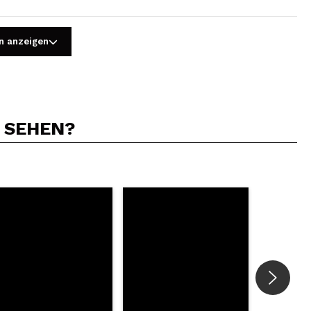
n anzeigen
N SEHEN?
5