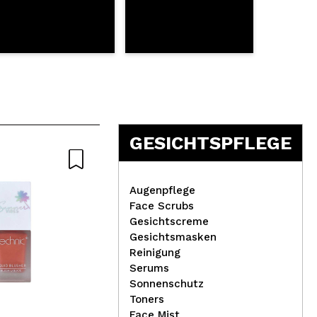
GESICHTSPFLEGE
Nat
Augenpflege
Face Scrubs
Gesichtscreme
Gesichtsmasken
Claresa - Semi-
Reinigung
permanenter Nagellack
Nat
Serums
Soak off - 218: Gray
Bio
Sonnenschutz
Ges
Toners
Face Mist