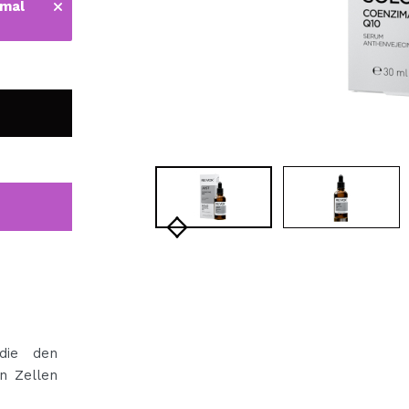
 mal
bisherigen Vorgänge ei
BE
die den
n Zellen