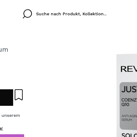
rum
Cristina
Antonia
Ines
Ich habe hier kein K
SPRACHE
ez que
Buena experiencia
Muy bien
Spedizi
ICH M
ALEMAN
ESPAÑOL
eriencia
imballa
ajería.
elegan
REGIS
colori sc
s unserem
Durch die Erstellung e
ar
Einkäufe schnell tätig