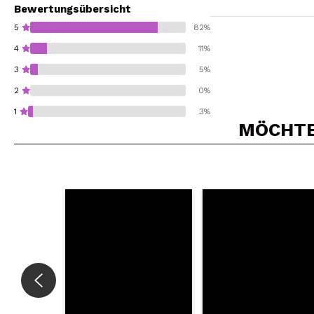
Bewertungsübersicht
5
82%
4
11%
3
5%
2
0%
1
3%
MÖCHTEN
Würden Sie diesen 
SEN