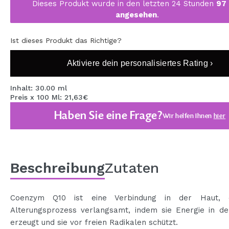
Dieses Produkt wurde in den letzten 24 Stunden
97
MAQUIFARMA
angesehen
.
KOREA ZONE
Ist dieses Produkt das Richtige?
TRAVEL SIZE
Aktiviere dein personalisiertes Rating ›
NATURE
Inhalt: 30.00 ml
Preis x 100 Ml: 21,63€
SPECIALS
Haben Sie eine Frage?
Wir helfen Ihnen
hier
OUTLET
SIE SIND ZURÜCKGEKEHRT!
BALD VERFÜGBAR
Beschreibung
Zutaten
BLOG
Coenzym Q10 ist eine Verbindung in der Haut, 
Alterungsprozess verlangsamt, indem sie Energie in de
erzeugt und sie vor freien Radikalen schützt.