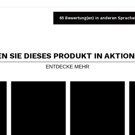
65 Bewertung(en) in anderen Sprache
 SIE DIESES PRODUKT IN AKTIO
Ein Video oder Foto teilen
Dein Video könnte das erste sein. Stell es dir vor...
ENTDECKE MEHR
5/
Kauf empfehlen?
Ja
Nein
DEN