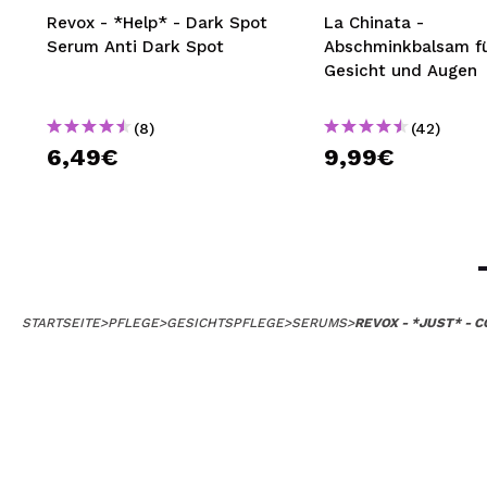
Revox - *Help* - Dark Spot
La Chinata -
Serum Anti Dark Spot
Abschminkbalsam f
Gesicht und Augen
(8)
(42)
6,49€
9,99€
STARTSEITE
>
PFLEGE
>
GESICHTSPFLEGE
>
SERUMS
>
REVOX - *JUST* -