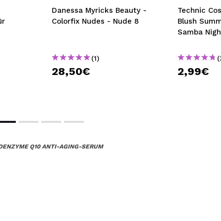
Danessa Myricks Beauty -
Technic Cos
ür
Colorfix Nudes - Nude 8
Blush Summ
Samba Nigh
(1)
(
28,50€
2,99€
 COENZYME Q10 ANTI-AGING-SERUM