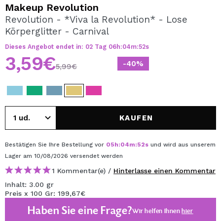
ICH MÖCHTE MICH
Makeup Revolution
REGISTRIEREN
Revolution - *Viva la Revolution* - Lose
Körperglitter - Carnival
Durch die Erstellung eines Kontos bei Maquillalia.de
können Sie Ihre Einkäufe schnell tätigen, den Status Ihrer
Dieses Angebot endet in:
02
Tag
06
h
:
04
m
:
51
s
Bestellungen überprüfen und Ihre bisherigen Vorgänge
3,59€
einsehen.
-40%
5,99€
BENUTZERKONTO ERSTELLEN
KAUFEN
Bestätigen Sie Ihre Bestellung vor
05
h
:
04
m
:
51
s
und wird aus unserem
Lager
am 10/08/2026
versendet werden
1 Kommentar(e) /
Hinterlasse einen Kommentar
Inhalt: 3.00 gr
Preis x 100 Gr: 199,67€
Haben Sie eine Frage?
Wir helfen Ihnen
hier