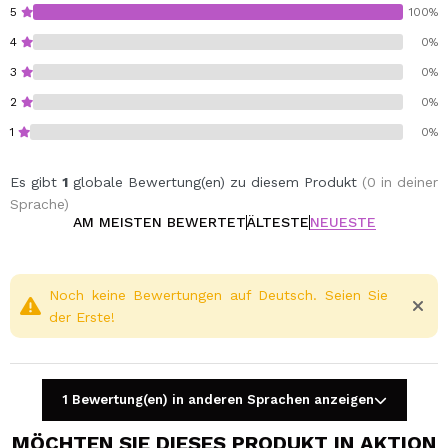
5
100%
4
0%
3
0%
2
0%
1
0%
Es gibt
1
globale Bewertung(en) zu diesem Produkt
(0 in deiner
Sprache)
AM MEISTEN BEWERTET
ÄLTESTE
NEUESTE
Noch keine Bewertungen auf Deutsch. Seien Sie
der Erste!
1 Bewertung(en) in anderen Sprachen anzeigen
MÖCHTEN SIE DIESES PRODUKT IN AKTION