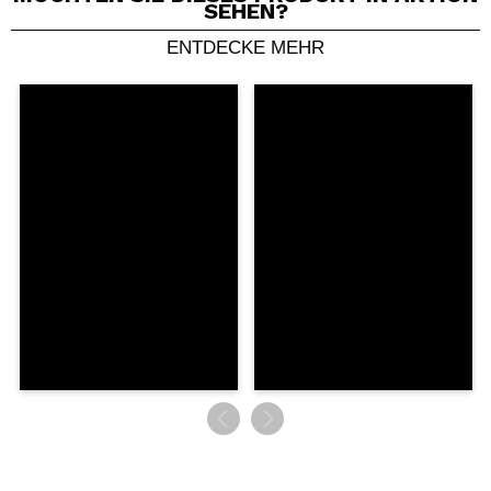
SEHEN?
ENTDECKE MEHR
Ein Video oder Foto teilen
Dein Video könnte das erste sein. Stell es dir vor...
Würden Sie diesen Kauf empfehlen?
Ja
Nein
5/5
SENDEN