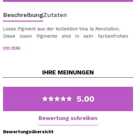
Beschreibung
Zutaten
Loses Pigment aus der Kollektion Viva la Revolution.
Diese losen Pigmente sind in sehr farbenfrohen
Farbtönen gestaltet, um jedem Look eine besondere
ver más
Note zu verleihen.
Das Pigment ist sehr fein und sorgt für einen
besonders intensiven Glanz.
IHRE
MEINUNGEN
Es wird empfohlen, einen
glitter glue
zu verwenden,
damit das Pigment an der Haut haftet.
Anwendung: Tragen Sie das Pigment mit einem Pinsel
oder direkt mit dem Finger auf den glitter glue auf, mit
5.00
kleinen Berührungen, damit der Glitzer haftet.
Cruelty free.
Vegan.
Bewertung schreiben
Bewertungsübersicht