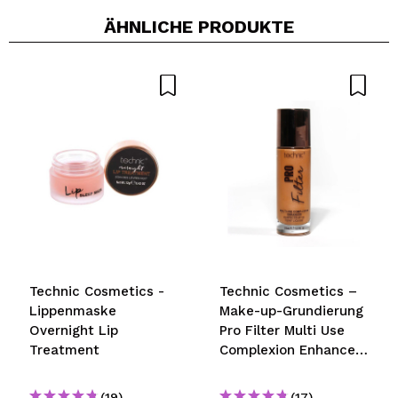
ÄHNLICHE PRODUKTE
Ein Video oder Foto teilen
Dein Video könnte das erste sein. Stell es dir vor...
Würden Sie diesen Kauf empfehlen?
Ja
Nein
5/5
SENDEN
es
Technic Cosmetics -
Technic Cosmetics –
Lippenmaske
Make-up-Grundierung
Overnight Lip
Pro Filter Multi Use
Treatment
Complexion Enhancer
- Deep
(19)
(17)