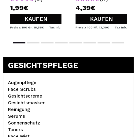
1,99€
4,39€
KAUFEN
KAUFEN
Preis x 100 Gr: 16,58€
Tax Inb.
Preis x 100 Ml: 13,30€
Tax Inb.
GESICHTSPFLEGE
Augenpflege
Face Scrubs
Gesichtscreme
Gesichtsmasken
Reinigung
Serums
Sonnenschutz
Toners
Face Mist