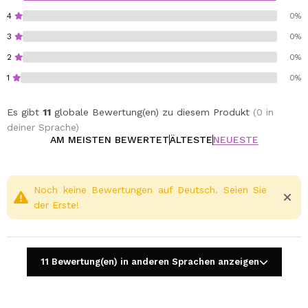
4
0%
3
0%
2
0%
1
0%
Es gibt
11
globale Bewertung(en) zu diesem Produkt
(0 in
deiner Sprache)
AM MEISTEN BEWERTET
ÄLTESTE
NEUESTE
Noch keine Bewertungen auf Deutsch. Seien Sie
der Erste!
11 Bewertung(en) in anderen Sprachen anzeigen