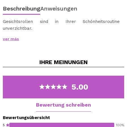
Beschreibung
Anweisungen
Gesichtsrollen sind in Ihrer Schönheitsroutine
unverzichtbar.
Drehen Sie diese Jade roller auf Ihrer Haut mit
ver más
Aufwärtsbewegungen, um die Durchblutung des
Gesichts zu stimulieren und die Absorption von Serum
und Masken zu unterstützen.
IHRE
MEINUNGEN
Anwendung: Tragen Sie nach der Gesichtsreinigung Ihr
Lieblingsöl, Serum oder Ihre Lieblingscreme auf.
Bewegen Sie den Gesichtsroller vorsichtig über Ihr
Gesicht.
5.00
Achtung: Verwenden Sie die Walze nicht mehr, wenn
Hautrötungen oder -reizungen auftreten. Zum externen
Gebrauch.
Bewertung schreiben
Bewertungsübersicht
5
100%