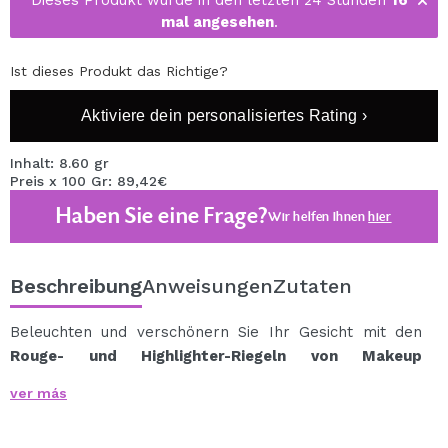
Dieses Produkt wurde in den letzten 24 Stunden
16
mal angesehen
.
Ist dieses Produkt das Richtige?
Aktiviere dein personalisiertes Rating ›
Inhalt: 8.60 gr
Preis x 100 Gr: 89,42€
Haben Sie eine Frage?
Wir helfen Ihnen
hier
Beschreibung
Anweisungen
Zutaten
Beleuchten und verschönern Sie Ihr Gesicht mit den
Rouge- und Highlighter-Riegeln von Makeup
Revolution.
ver más
Diese doppelseitigen Rouge- und Highlighterstifte sind
für müheloses Formen und Hervorheben konzipiert.