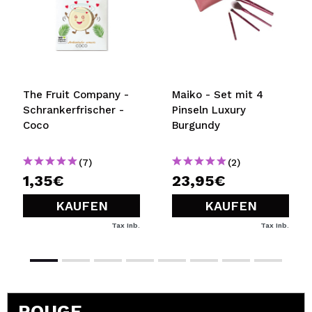
SENDEN
The Fruit Company -
Maiko - Set mit 4
Schrankerfrischer -
Pinseln Luxury
Coco
Burgundy
(7)
(2)
1,35€
23,95€
KAUFEN
KAUFEN
Tax Inb.
Tax Inb.
ROUGE