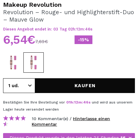
ICH MÖCHTE MICH
Makeup Revolution
REGISTRIEREN
Revolution – Rouge- und Highlighterstift-Duo
– Mauve Glow
Durch die Erstellung eines Kontos bei Maquillalia.de
können Sie Ihre Einkäufe schnell tätigen, den Status Ihrer
Dieses Angebot endet in:
03
Tag
02
h
:
12
m
:
46
s
Bestellungen überprüfen und Ihre bisherigen Vorgänge
6,54€
einsehen.
-15%
7,69€
BENUTZERKONTO ERSTELLEN
KAUFEN
Bestätigen Sie Ihre Bestellung vor
01
h
:
12
m
:
46
s
und wird aus unserem
Lager
heute
versendet werden
10 Kommentar(e) /
Hinterlasse einen
Kommentar