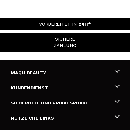
VORBEREITET IN
24H*
SICHERE
ZAHLUNG
MAQUIBEAUTY
Über uns
KUNDENDIENST
Beschäftigung
Liefer- und Versandkosten
SICHERHEIT UND PRIVATSPHÄRE
Geschenkkarten
Widerruf / Rücksendungen
Bedingungen und Datenschutz
NÜTZLICHE LINKS
Zahlung
Datenschutzrichtlinie
Kontakt