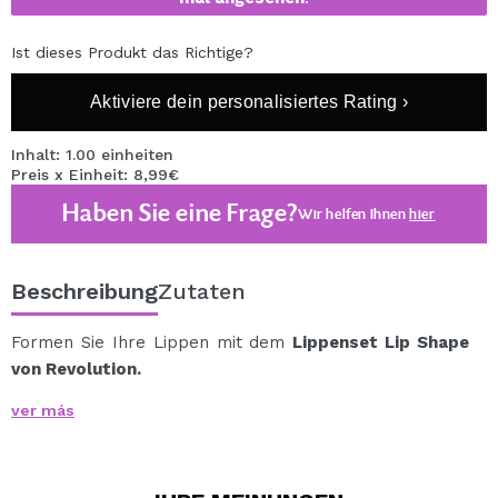
Ist dieses Produkt das Richtige?
Aktiviere dein personalisiertes Rating ›
Inhalt: 1.00 einheiten
Preis x Einheit: 8,99€
Haben Sie eine Frage?
Wir helfen Ihnen
hier
Beschreibung
Zutaten
Formen Sie Ihre Lippen mit dem
Lippenset Lip Shape
von Revolution.
Dieses Set enthält zwei unverzichtbare Produkte für
ver más
perfekte Lippen.
Enthält:
Lippenstift (0,2 g) + Fixierer (1,5 ml)