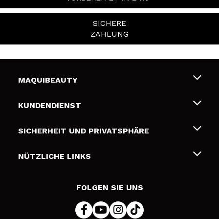
SICHERE
ZAHLUNG
MAQUIBEAUTY
Über uns
KUNDENDIENST
Beschäftigung
Liefer- und Versandkosten
SICHERHEIT UND PRIVATSPHÄRE
Geschenkkarten
Widerruf / Rücksendungen
Bedingungen und Datenschutz
NÜTZLICHE LINKS
Zahlung
Datenschutzrichtlinie
Kontakt
Cookies Policy
FOLGEN SIE UNS
Online Streitschlichtung (ODR)