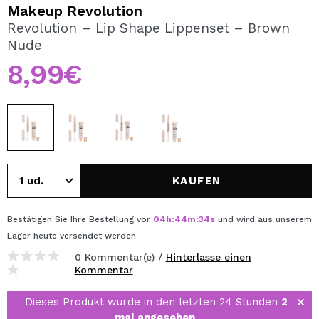
ICH MÖCHTE MICH
Makeup Revolution
REGISTRIEREN
Revolution – Lip Shape Lippenset – Brown
Nude
Durch die Erstellung eines Kontos bei Maquillalia.de
können Sie Ihre Einkäufe schnell tätigen, den Status Ihrer
8,99€
Bestellungen überprüfen und Ihre bisherigen Vorgänge
einsehen.
BENUTZERKONTO ERSTELLEN
KAUFEN
Bestätigen Sie Ihre Bestellung vor
04
h
:
44
m
:
34
s
und wird aus unserem
Lager
heute
versendet werden
0 Kommentar(e) /
Hinterlasse einen
Kommentar
Dieses Produkt wurde in den letzten 24 Stunden
2
mal angesehen
.