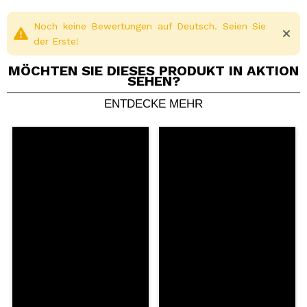
Noch keine Bewertungen auf Deutsch. Seien Sie
der Erste!
MÖCHTEN SIE DIESES PRODUKT IN AKTION
SEHEN?
ENTDECKE MEHR
Ein Video oder Foto teilen
Dein Video könnte das erste sein. Stell es dir vor...
Würden Sie diesen Kauf empfehlen?
Ja
Nein
5/5
SENDEN