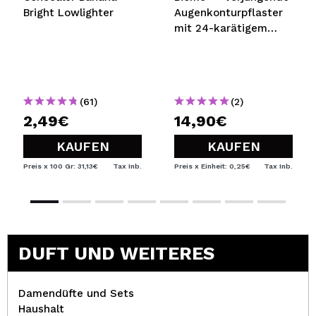
Bright Lowlighter
Augenkonturpflaster
mit 24-karätigem
Gold
(61)
(2)
2,49€
14,90€
KAUFEN
KAUFEN
Preis x 100 Gr: 31,13€
Tax Inb.
Preis x Einheit: 0,25€
Tax Inb.
DUFT UND WEITERES
Damendüfte und Sets
Haushalt