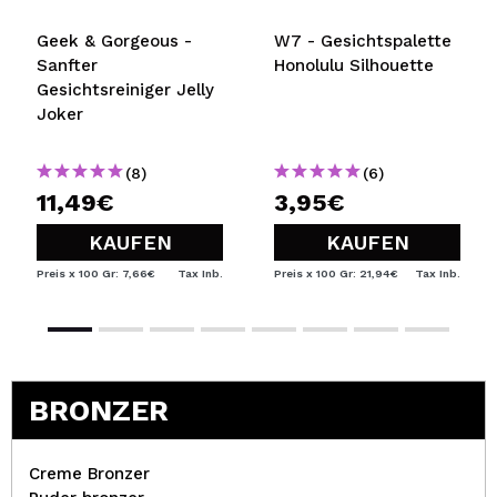
Geek & Gorgeous -
W7 - Gesichtspalette
Sanfter
Honolulu Silhouette
Gesichtsreiniger Jelly
Joker
(8)
(6)
11,49€
3,95€
KAUFEN
KAUFEN
Preis x 100 Gr: 7,66€
Tax Inb.
Preis x 100 Gr: 21,94€
Tax Inb.
BRONZER
Creme Bronzer