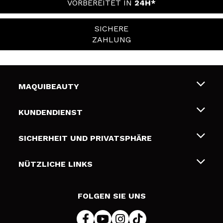
VORBEREITET IN
24H*
SICHERE
ZAHLUNG
MAQUIBEAUTY
Über uns
KUNDENDIENST
Beschäftigung
Liefer- und Versandkosten
SICHERHEIT UND PRIVATSPHÄRE
Geschenkkarten
Widerruf / Rücksendungen
Bedingungen und Datenschutz
NÜTZLICHE LINKS
Zahlung
Datenschutzrichtlinie
Kontakt
Cookies Policy
FOLGEN SIE UNS
Online Streitschlichtung (ODR)