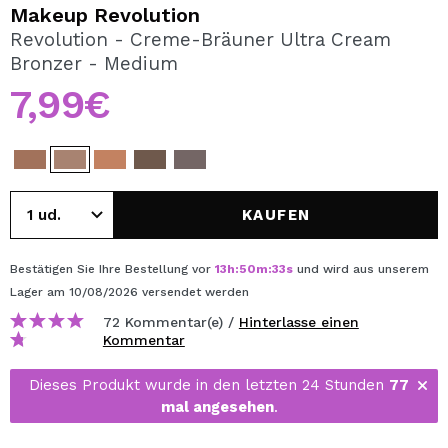
ICH MÖCHTE MICH
Makeup Revolution
REGISTRIEREN
Revolution - Creme-Bräuner Ultra Cream
Bronzer - Medium
Durch die Erstellung eines Kontos bei Maquillalia.de
können Sie Ihre Einkäufe schnell tätigen, den Status Ihrer
7,99€
Bestellungen überprüfen und Ihre bisherigen Vorgänge
einsehen.
BENUTZERKONTO ERSTELLEN
KAUFEN
Bestätigen Sie Ihre Bestellung vor
13
h
:
50
m
:
33
s
und wird aus unserem
Lager
am 10/08/2026
versendet werden
72 Kommentar(e) /
Hinterlasse einen
Kommentar
Dieses Produkt wurde in den letzten 24 Stunden
77
mal angesehen
.