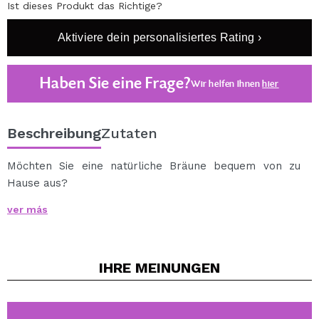
Ist dieses Produkt das Richtige?
Aktiviere dein personalisiertes Rating ›
Haben Sie eine Frage?
Wir helfen Ihnen
hier
Beschreibung
Zutaten
Möchten Sie eine natürliche Bräune bequem von zu
Hause aus?
Eine Bräune mit einer ultra cremigen und formbaren
ver más
Formel.
Erhalten Sie eine spektakuläre Bräune in Sekunden.
Cruelty free.
IHRE
MEINUNGEN
Vegan.