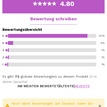
4.80
Bewertung schreiben
Bewertungsübersicht
5
90%
4
6%
3
1%
2
1%
1
1%
Es gibt
72
globale Bewertung(en) zu diesem Produkt
(0 in
deiner Sprache)
AM MEISTEN BEWERTET
ÄLTESTE
NEUESTE
Noch keine Bewertungen auf Deutsch. Seien Sie