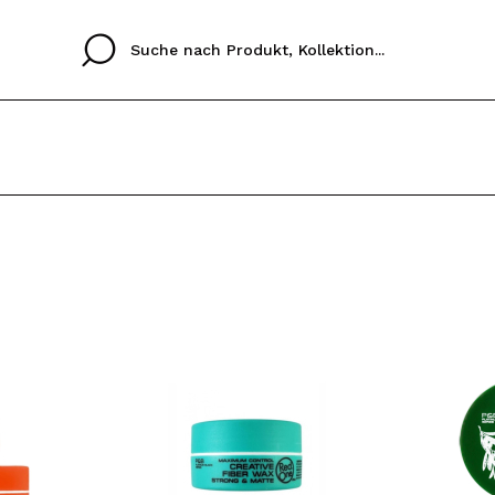
Cristina
Antonia
Ines
Ich habe hier kein K
SPRACHE
ez que
Buena experiencia
Muy bien
Spedizi
ICH M
ALEMAN
ESPAÑOL
eriencia
imballa
ajería.
elegan
REGIS
colori sc
Durch die Erstellung e
Einkäufe schnell tätig