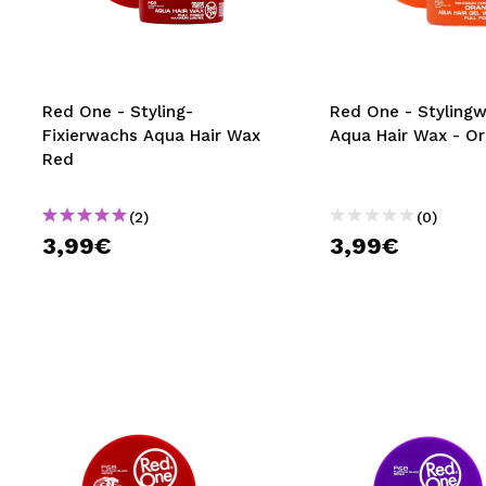
MAQUIFARMA
KOREA ZONE
TRAVEL SIZE
Red One - Styling-
Red One - Styling
Fixierwachs Aqua Hair Wax
Aqua Hair Wax - O
NATURE
Red
(2)
(0)
SPECIALS
3,99€
3,99€
OUTLET
SIE SIND ZURÜCKGEKEHRT!
BALD VERFÜGBAR
BLOG