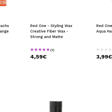
bisherigen Vorgänge ei
BE
wachs
Red One - Styling Wax
Red One
range
Creative Fiber Wax -
Aqua Hai
Strong and Matte
(1)
4,59€
3,99